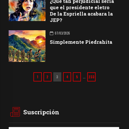
¿Qué tan perjudicial sería
que el presidente eletro
De la Espriella acabara la
JEP?
07/03/2026
Simplemente Piedrahíta
1
2
3
4
5
233
…
Suscripción