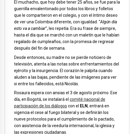
El muchacho, que hoy debe tener 25 años, se fue para la
guerrilla envalentonado por todos los libros y folletos
que le compartieron en el colegio, y con el íntimo deseo
de ver una Colombia diferente, con igualdad. “
Algún día
esto va a cambiar
”, les repetía. Era su frase de siempre,
hasta el día que se marchó con un maletín que le habían
regalado de cumpleaños, con la promesa de regresar
después del fin de semana.
Desde entonces, su madre no se pierde noticiero de
televisión, atenta a las notas sobre enfrentamientos del
ejército y la insurgencia. El corazón le palpita cuando
aluden a las bajas, pendiente de las imágenes para ver
si entre los fallecidos, está Nicolás.
Rosaura espera con ansias el 3 de agosto próximo. Ese
día, en Bogotá, se instalará el
comité nacional de
participación de los diálogos
con el
ELN
, entrará en
vigencia el cese al fuego bilateral y se definirán los
nueve protocolos para el cumplimiento de lo pactado,
con asistencia de la veeduría internacional, la iglesia y
las expresiones ciudadanas.