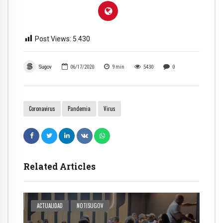
Post Views:
5.430
Sugov
06/17/2020
9
min
5430
0
Coronavirus
Pandemia
Virus
Related Articles
ACTUALIDAD
NOTISUGOV