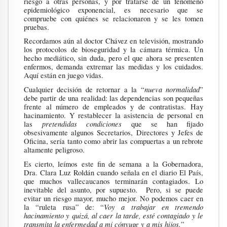
riesgo a otras personas, y por tratarse de un fenómeno
epidemiológico exponencial, es necesario que se
compruebe con quiénes se relacionaron y se les tomen
pruebas.
Recordamos aún al doctor Chávez en televisión, mostrando
los protocolos de bioseguridad y la cámara térmica. Un
hecho mediático, sin duda, pero el que ahora se presenten
enfermos, demanda extremar las medidas y los cuidados.
Aquí están en juego vidas.
nueva normalidad
Cualquier decisión de retornar a la “
”
debe partir de una realidad: las dependencias son pequeñas
frente al número de empleados y de contratistas. Hay
hacinamiento. Y restablecer la asistencia de personal en
pretendidas condiciones
las
que se han fijado
obsesivamente algunos Secretarios, Directores y Jefes de
Oficina, sería tanto como abrir las compuertas a un rebrote
altamente peligroso.
Es cierto, leímos este fin de semana a la Gobernadora,
Dra. Clara Luz Roldán cuando señala en el diario El País,
que muchos vallecaucanos terminarán contagiados. Lo
inevitable del asunto, por supuesto. Pero, si se puede
evitar un riesgo mayor, mucho mejor. No podemos caer en
Voy a trabajar en tremendo
la “ruleta rusa” de: “
hacinamiento y quizá, al caer la tarde, esté contagiado y le
transmita la enfermedad a mi cónyuge y a mis hijos.
”