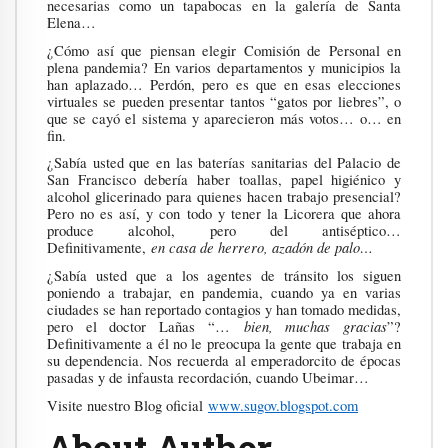
necesarias como un tapabocas en la galería de Santa
Elena…
¿Cómo así que piensan elegir Comisión de Personal en
plena pandemia? En varios departamentos y municipios la
han aplazado… Perdón, pero es que en esas elecciones
virtuales se pueden presentar tantos “gatos por liebres”, o
que se cayó el sistema y aparecieron más votos… o… en
fin.
¿Sabía usted que en las baterías sanitarias del Palacio de
San Francisco debería haber toallas, papel higiénico y
alcohol glicerinado para quienes hacen trabajo presencial?
Pero no es así, y con todo y tener la Licorera que ahora
produce alcohol, pero del antiséptico…
en casa de herrero, azadón de palo…
Definitivamente,
¿Sabía usted que a los agentes de tránsito los siguen
poniendo a trabajar, en pandemia, cuando ya en varias
ciudades se han reportado contagios y han tomado medidas,
bien, muchas gracias
pero el doctor Lañas “…
”?
Definitivamente a él no le preocupa la gente que trabaja en
su dependencia. Nos recuerda al emperadorcito de épocas
pasadas y de infausta recordación, cuando Ubeimar…
Visite nuestro Blog oficial
www.sugov.blogspot.com
About Author