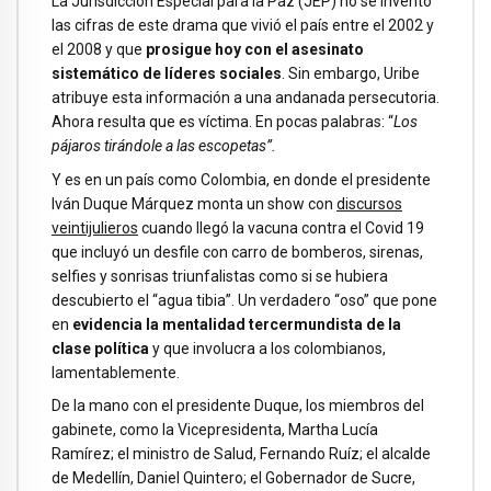
La Jurisdicción Especial para la Paz (JEP) no se inventó
las cifras de este drama que vivió el país entre el 2002 y
el 2008 y que
prosigue hoy con el asesinato
sistemático de líderes sociales
. Sin embargo, Uribe
atribuye esta información a una andanada persecutoria.
Ahora resulta que es víctima. En pocas palabras: “
Los
pájaros tirándole a las escopetas”.
Y es en un país como Colombia, en donde el presidente
Iván Duque Márquez monta un show con
discursos
veintijulieros
cuando llegó la vacuna contra el Covid 19
que incluyó un desfile con carro de bomberos, sirenas,
selfies y sonrisas triunfalistas como si se hubiera
descubierto el “agua tibia”. Un verdadero “oso” que pone
en
evidencia la mentalidad tercermundista de la
clase política
y que involucra a los colombianos,
lamentablemente.
De la mano con el presidente Duque, los miembros del
gabinete, como la Vicepresidenta, Martha Lucía
Ramírez; el ministro de Salud, Fernando Ruíz; el alcalde
de Medellín, Daniel Quintero; el Gobernador de Sucre,