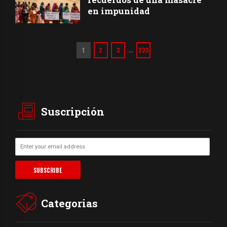
en impunidad
1
2
3
233
…
Suscripción
Categorias