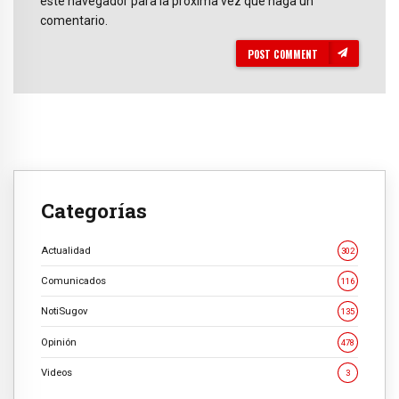
este navegador para la próxima vez que haga un
comentario.
POST COMMENT
Categorías
Actualidad
302
Comunicados
116
NotiSugov
135
Opinión
478
Videos
3