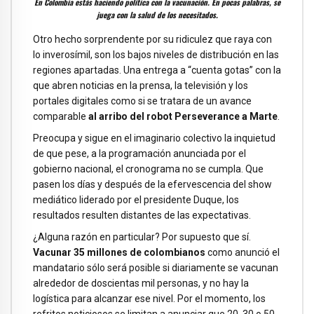
En Colombia estás haciendo política con la vacunación. En pocas palabras, se
juega con la salud de los necesitados.
Otro hecho sorprendente por su ridiculez que raya con
lo inverosímil, son los bajos niveles de distribución en las
regiones apartadas. Una entrega a “cuenta gotas” con la
que abren noticias en la prensa, la televisión y los
portales digitales como si se tratara de un avance
comparable
al arribo del robot Perseverance a Marte
.
Preocupa y sigue en el imaginario colectivo la inquietud
de que pese, a la programación anunciada por el
gobierno nacional, el cronograma no se cumpla. Que
pasen los días y después de la efervescencia del show
mediático liderado por el presidente Duque, los
resultados resulten distantes de las expectativas.
¿Alguna razón en particular? Por supuesto que sí.
Vacunar 35 millones de colombianos
como anunció el
mandatario sólo será posible si diariamente se vacunan
alrededor de doscientas mil personas, y no hay la
logística para alcanzar ese nivel. Por el momento, los
refritos noticiosos se limitan a anunciar que 20, 30 o 50