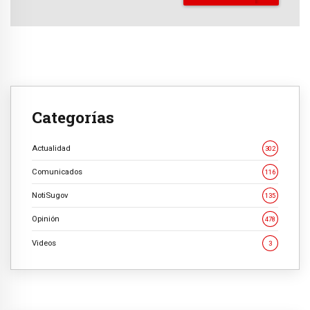
Categorías
Actualidad
302
Comunicados
116
NotiSugov
135
Opinión
478
Videos
3