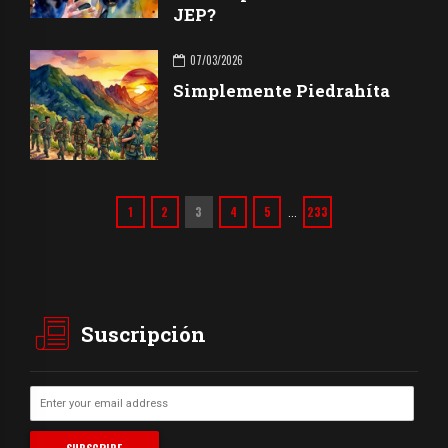
JEP?
07/03/2026
Simplemente Piedrahíta
1
2
3
4
5
233
…
Suscripción