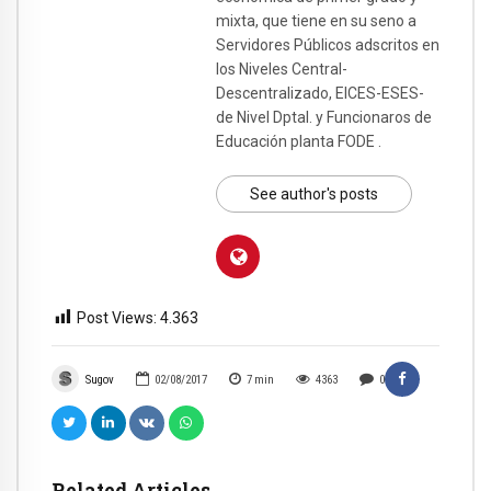
mixta, que tiene en su seno a
Servidores Públicos adscritos en
los Niveles Central-
Descentralizado, EICES-ESES-
de Nivel Dptal. y Funcionaros de
Educación planta FODE .
See author's posts
Post Views:
4.363
Sugov
02/08/2017
7
min
4363
0
Related Articles