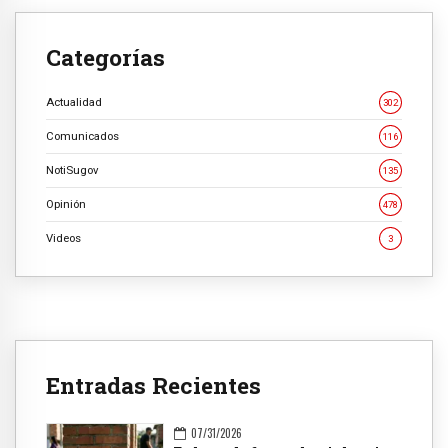
Categorías
Actualidad
302
Comunicados
116
NotiSugov
135
Opinión
478
Videos
3
Entradas Recientes
07/31/2026