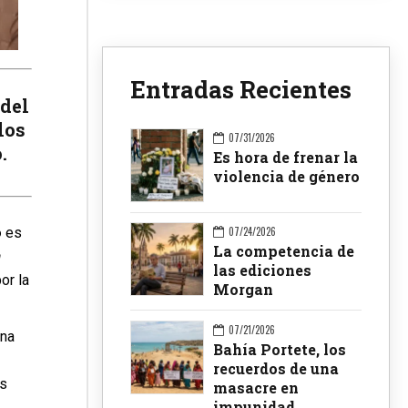
Entradas Recientes
 del
los
07/31/2026
.
Es hora de frenar la
violencia de género
o
es
07/24/2026
La competencia de
a
las ediciones
or la
Morgan
07/21/2026
ina
Bahía Portete, los
recuerdos de una
os
masacre en
impunidad