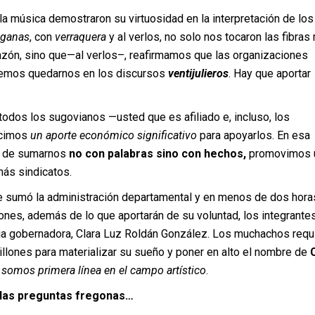
la música demostraron su virtuosidad en la interpretación de los
ganas
, con
verraquera
y al verlos, no solo nos tocaron las fibras
azón, sino que—al verlos–, reafirmamos que las organizaciones
demos quedarnos en los discursos
ventijulieros
. Hay que aportar
odos los sugovianos —usted que es afiliado e, incluso, los
icimos
un aporte económico significativo
para apoyarlos. En esa
s de sumarnos
no con palabras sino con hechos,
promovimos 
ás sindicatos.
 se sumó la administración departamental y en menos de dos hora
ones, además de lo que aportarán de su voluntad, los integrante
pia gobernadora, Clara Luz Roldán González. Los muchachos requ
llones para materializar su sueño y poner en alto el nombre de
C
somos primera línea en el campo artístico
.
, las preguntas fregonas…