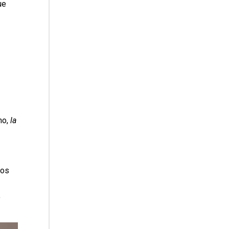
ue
no,
la
los
o