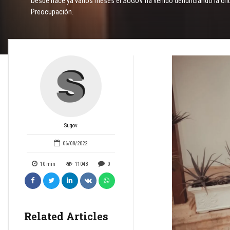
Desde hace ya varios meses el SUGOV ha venido denunciando la críti
Preocupación.
Sugov
06/08/2022
10
min
11048
0
Related Articles