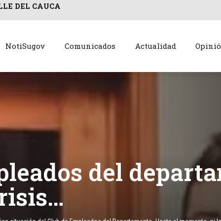
LLE DEL CAUCA
NotiSugov
Comunicados
Actualidad
Opini
pleados del depart
risis…