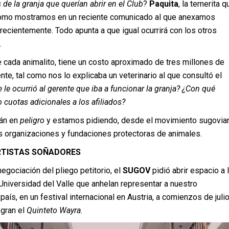
 de la granja que querían abrir en el Club
?
Paquita
, la ternerita q
omo mostramos en un reciente comunicado al que anexamos
 recientemente. Todo apunta a que igual ocurrirá con los otros
.
 cada animalito, tiene un costo aproximado de tres millones de
, tal como nos lo explicaba un veterinario al que consultó el
le ocurrió al gerente que iba a funcionar la granja? ¿Con qué
 cuotas adicionales a los afiliados?
án en
peligro
y estamos pidiendo, desde el movimiento sugovia
s organizaciones y fundaciones protectoras de animales.
RTISTAS SOÑADORES
negociación del pliego petitorio, el
SUGOV
pidió abrir espacio a 
Universidad del Valle que anhelan representar a nuestro
país, en un festival internacional en Austria, a comienzos de juli
egran el
Quinteto Wayra
.