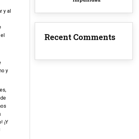
 y al
e
Recent Comments
 el
e
ho y
es,
nde
mos
s
o
! ¡Y
!