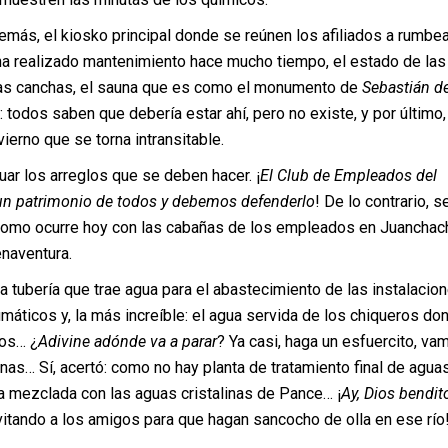
más, el kiosko principal donde se reúnen los afiliados a rumbear
 ha realizado mantenimiento hace mucho tiempo, el estado de las
 las canchas, el sauna que es como el monumento de
Sebastián d
: todos saben que debería estar ahí, pero no existe, y por último,
ierno que se torna intransitable.
uar los arreglos que se deben hacer. ¡
El Club de Empleados del
n patrimonio de todos y debemos defenderlo
! De lo contrario, s
omo ocurre hoy con las cabañas de los empleados en Juanchac
enaventura.
la tubería que trae agua para el abastecimiento de las instalacion
máticos y, la más increíble: el agua servida de los chiqueros do
tos… ¿
Adivine adónde va a parar
? Ya casi, haga un esfuercito, va
nas… Sí, acertó: como no hay planta de tratamiento final de agua
a mezclada con las aguas cristalinas de Pance… ¡
Ay, Dios bendit
vitando a los amigos para que hagan sancocho de olla en ese río