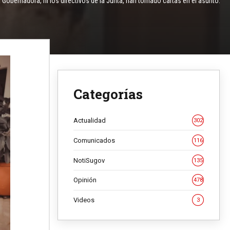
obernadora, ni los directivos de la Junta, han tomado cartas en el asunto.
Categorías
Actualidad
302
Comunicados
116
NotiSugov
135
Opinión
478
Videos
3