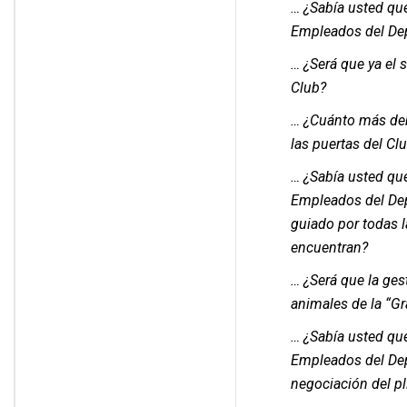
… ¿Sabía usted qu
Empleados del Dep
… ¿Será que ya el 
Club?
… ¿Cuánto más deb
las puertas del C
… ¿Sabía usted que
Empleados del Dep
guiado por todas l
encuentran?
… ¿Será que la gest
animales de la “G
… ¿Sabía usted qu
Empleados del Depa
negociación del pl