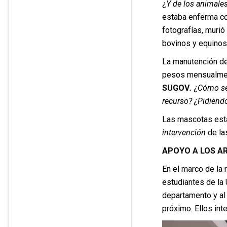
¿
Y de los animales
estaba enferma c
fotografías, murió
bovinos y equinos
La manutención de
pesos mensualmente
SUGOV
.
¿Cómo se 
recurso? ¿Pidiendo
Las mascotas est
intervención
de la
APOYO A LOS A
En el marco de la 
estudiantes de la 
departamento y al 
próximo. Ellos int