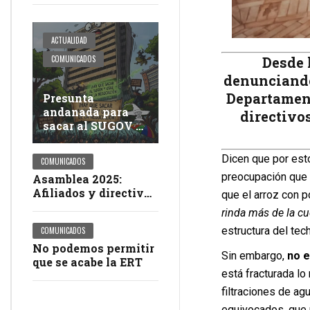
ACTUALIDAD
Desde 
COMUNICADOS
denunciando 
Departament
Presunta
andanada para
directivo
sacar al SUGOV y
a USAE de la
negociación del
Dicen que por esto
COMUNICADOS
pliego petitorio
preocupación que a
Asamblea 2025:
Afiliados y directivos
que el arroz con p
del SUGOV la sacaron
rinda más de la cu
del estadio
estructura del tec
COMUNICADOS
No podemos permitir
Sin embargo,
no e
que se acabe la ERT
está fracturada lo
filtraciones de ag
equivocados, que 