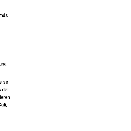
 más
una
s se
s del
ieren
ali
,