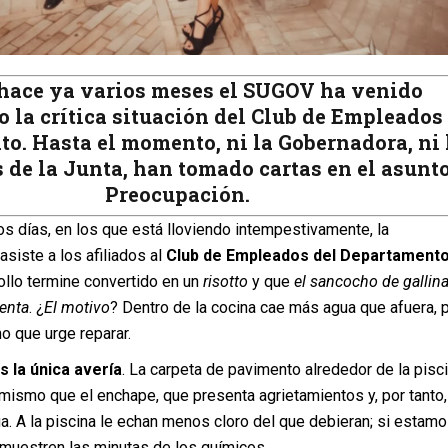
hace ya varios meses el SUGOV ha venido
la crítica situación del Club de Empleados
o. Hasta el momento, ni la Gobernadora, ni 
s de la Junta, han tomado cartas en el asunto
Preocupación.
s días, en los que está lloviendo intempestivamente, la
siste a los afiliados al
Club de Empleados del Departament
ollo termine convertido en un
risotto
y que
el sancocho de gallin
enta
. ¿
El motivo
? Dentro de la cocina cae más agua que afuera, p
ho que urge reparar.
s la única avería
. La carpeta de pavimento alrededor de la pisc
 mismo que el enchape, que presenta agrietamientos y, por tanto,
ua. A la piscina le echan menos cloro del que debieran; si estam
muestren las minutas de los químicos.