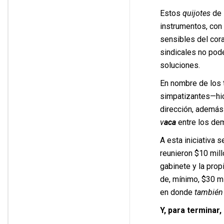
Estos
quijotes
de 
instrumentos, con
sensibles del cor
sindicales no po
soluciones.
En nombre de los t
simpatizantes—h
dirección, ademá
v
aca
entre los dem
A esta iniciativa
reunieron $10 mill
gabinete y la pro
de, mínimo, $30 mi
en donde
también 
Y, para terminar