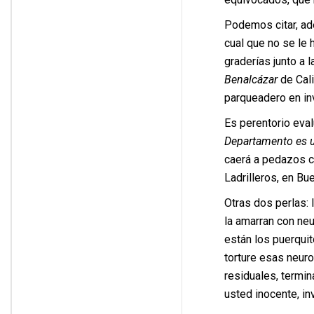
Podemos citar, ade
cual que no se le
graderías junto a
Benalcázar
de Cali
parqueadero en inv
Es perentorio eval
Departamento es u
caerá a pedazos c
Ladrilleros, en Bu
Otras dos perlas: 
la amarran con neu
están los puerqui
torture esas neuro
residuales, termin
usted inocente, in