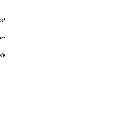
del
rar
 de