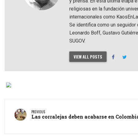
y prensa. En esta última etapa e
religiosas en la fundación univ
internacionales como KaosEnLaRe
Se identifica como un seguidor d
Leonardo Boff, Gustavo Gutiérre
SUGOV.
VIEW ALL POSTS
PREVIOUS
Las corralejas deben acabarse en Colombi