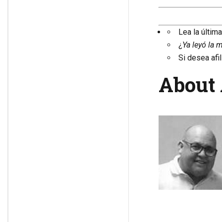
Lea la últim
¿
Ya leyó la 
Si desea afil
About 