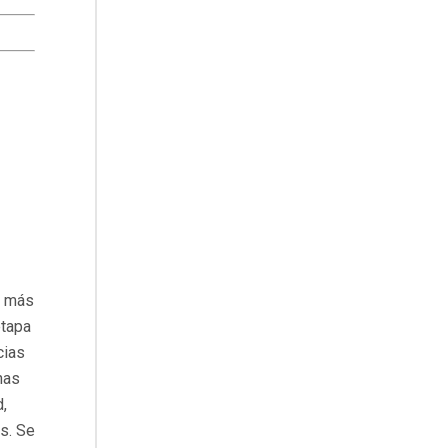
e más
etapa
cias
nas
,
as. Se