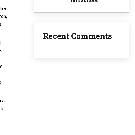
dres
ron,
a
Recent Comments
l
os
os
o
a a
to,
o