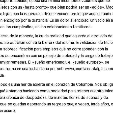
saporte sellado, queda una familia incompleta. Abuelos que se
ietos con un «hasta pronto» que bien podría ser un «adiós». Ma
us hijos con la esperanza de que encuentren lo que aquí no pudie
n encogido por la distancia. Es un dolor silencioso, un vacío en l
en los cumpleaños, en las celebraciones familiares.
verso de la moneda, la cruda realidad que aguarda al otro lado de
 se estrellan contra la barrera del idioma, la validación de títul
la sobrecalificación para empleos que no corresponden con la
s se encuentran con un paisaje de soledad y la carga de trabaj
enviar remesas. El «sueño americano», el «sueño europeo», se
nsforma en una lucha diaria por sobrevivir, con la nostalgia com
ua.
oso es una herida abierta en el corazón de Colombia. Nos oblig
 qué estamos haciendo como sociedad para retener nuestro talen
 una crónica de despedidas, de maletas llenas de sueños y de
que se quedan esperando un regreso que, a veces, tarda años, 
a ocurre.