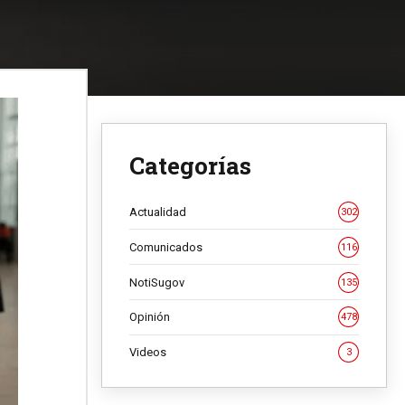
Categorías
Actualidad
302
Comunicados
116
NotiSugov
135
Opinión
478
Videos
3