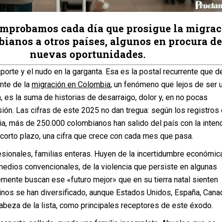
omprobamos cada día que prosigue la migra
bianos a otros países, algunos en procura de
nuevas oportunidades.
porte y el nudo en la garganta. Esa es la postal recurrente que de
nte de la
migración en Colombia
, un fenómeno que lejos de ser 
, es la suma de historias de desarraigo, dolor y, en no pocas
ión. Las cifras de este 2025 no dan tregua: según los registros
a, más de 250.000 colombianos han salido del país con la inten
 corto plazo, una cifra que crece con cada mes que pasa.
esionales, familias enteras. Huyen de la incertidumbre económic
medios convencionales, de la violencia que persiste en algunas
mente buscan ese «futuro mejor» que en su tierra natal sienten
inos se han diversificado, aunque Estados Unidos, España, Cana
cabeza de la lista, como principales receptores de este éxodo.