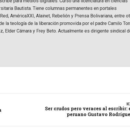
scribe para medios digitales. Cursó una licenciatura en ciencias
ersitaria Bautista. Tiene columnas permanentes en portales
d, AméricaXXI, Alainet, Rebelión y Prensa Bolivariana, entre ot
e la teología de la liberación promovida por el padre Camilo Tor
z, Elder Cámara y Frey Beto. Actualmente es dirigente sindical d
NE
Ser crudos pero veraces al escribir: 
a
peruano Gustavo Rodrígu