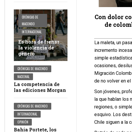
Con dolor c
CRÓNICAS DE
de colom
MACONDO
INTERNACIONAL
Es hora de frenar
La maleta, un pasa
la violencia de
incremento incesa
género
simple estadística
ocasiones, desilus
CRÓNICAS DE MACONDO
Migración Colombi
NACIONAL
de no volver en el
La competencia de
las ediciones Morgan
Son jóvenes, prof
la que hablan los 
CRÓNICAS DE MACONDO
regiones, o simple
esquivo. Los dest
INTERNACIONAL
Chile siguen a la 
OPINIÓN
Bahía Portete, los