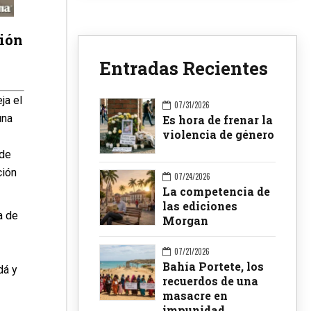
ción
Entradas Recientes
ja el
07/31/2026
una
Es hora de frenar la
violencia de género
 de
ción
07/24/2026
La competencia de
las ediciones
a de
Morgan
07/21/2026
Bahía Portete, los
dá y
recuerdos de una
masacre en
impunidad