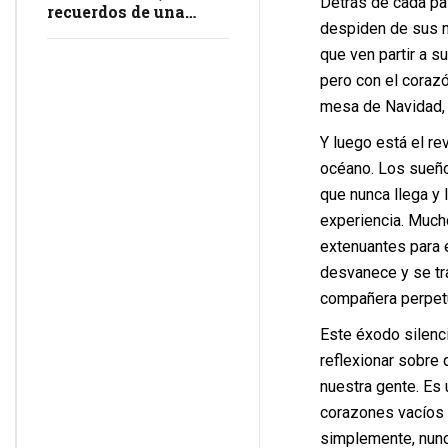
Detrás de cada pa
recuerdos de una
despiden de sus n
masacre en
impunidad
que ven partir a s
pero con el corazó
mesa de Navidad, 
Y luego está el re
océano. Los sueños
que nunca llega y 
experiencia. Mucho
extenuantes para 
desvanece y se tra
compañera perpet
Este éxodo silenci
reflexionar sobre
nuestra gente. Es
corazones vacíos 
simplemente, nunc