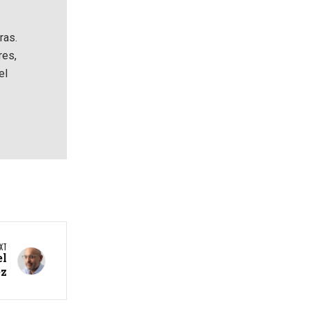
ras.
res,
el
XT
el
ez