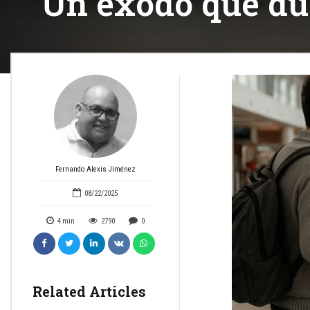
Un éxodo que due
Fernando Alexis Jiménez
08/22/2025
4
min
2790
0
Related Articles