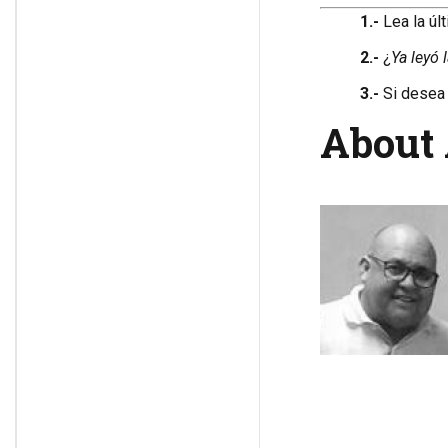
1.-
Lea la úl
2.-
¿
Ya leyó 
3.-
Si desea 
About 