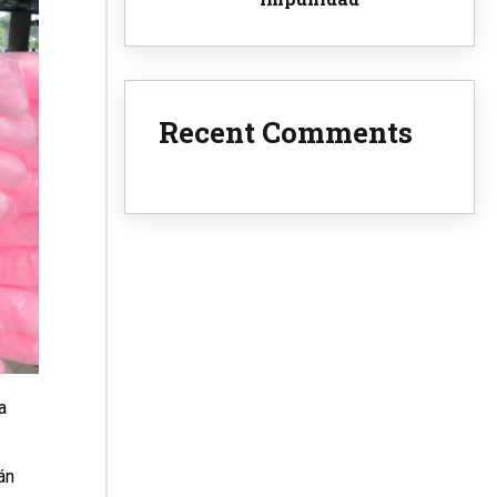
Recent Comments
a
án