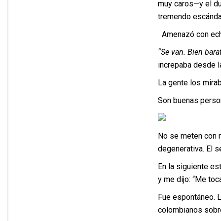
muy caros—y el due
tremendo escánda
Amenazó con echar
“Se van. Bien bara
increpaba desde la
La gente los mirab
Son buenas person
No se meten con n
degenerativa. El s
En la siguiente es
y me dijo: “Me toc
Fue espontáneo. Le
colombianos sobre