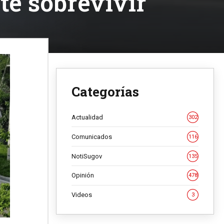
te sobrevivir
Categorías
Actualidad
302
Comunicados
116
NotiSugov
135
Opinión
478
Videos
3