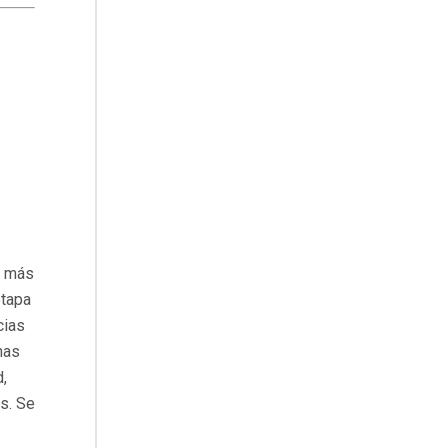
e más
etapa
cias
nas
,
as. Se