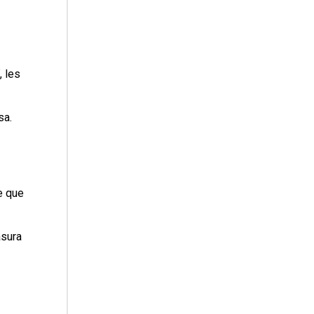
, les
sa.
e que
asura