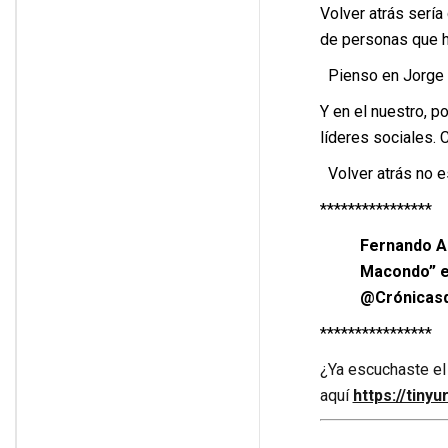
Volver atrás sería
de personas que h
Pienso en Jorge Al
Y en el nuestro, p
líderes sociales. 
Volver atrás no es
****************
Fernando Al
Macondo” en
@Crónicas
****************
¿Ya escuchaste el
aquí
https://tiny