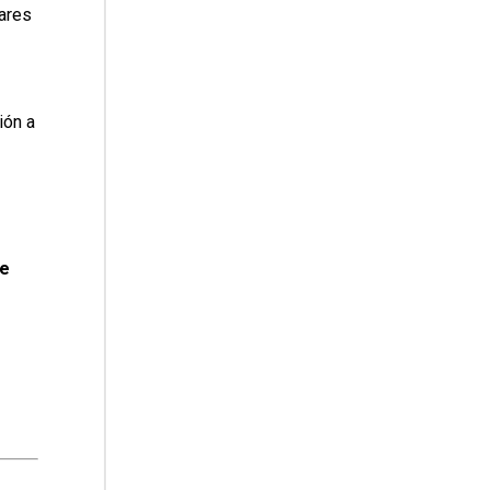
lares
ión a
de