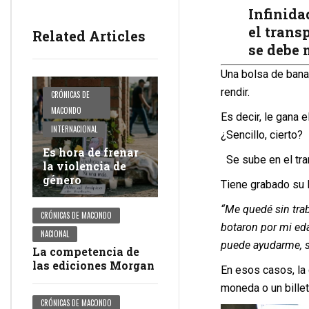
Infinida
el trans
Related Articles
se debe 
Una bolsa de banan
rendir.
CRÓNICAS DE
MACONDO
Es decir, le gana 
INTERNACIONAL
¿Sencillo, cierto?
Es hora de frenar
Se sube en el tra
la violencia de
género
Tiene grabado su l
“Me quedé sin tra
CRÓNICAS DE MACONDO
botaron por mi ed
NACIONAL
puede ayudarme, s
La competencia de
las ediciones Morgan
En esos casos, la 
moneda o un billet
CRÓNICAS DE MACONDO