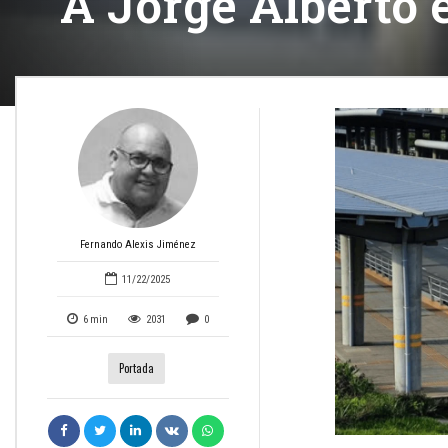
A Jorge Alberto 
Fernando Alexis Jiménez
11/22/2025
6
min
2031
0
Portada