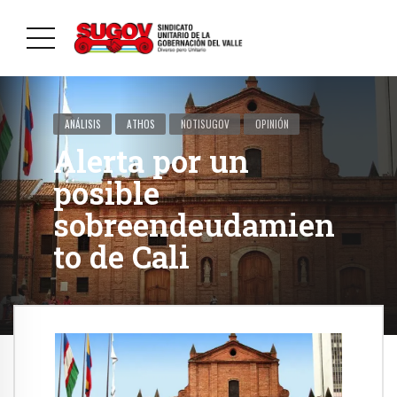
ANÁLISIS
ATHOS
NOTISUGOV
OPINIÓN
Alerta por un
posible
sobreendeudamien
to de Cali