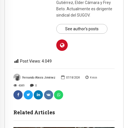
Gutiérrez, Elder Cámara y Frey
Beto. Actualmente es dirigente
sindical del SUGOV.
See author's posts
Post Views:
4.049
Fernando Alexis Jiménez
07/18/2024
4
min
4049
0
Related Articles