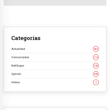
Categorías
Actualidad
302
Comunicados
116
NotiSugov
135
Opinión
478
Videos
3