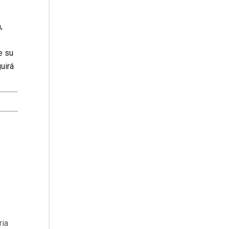
,
e su
uirá
ria