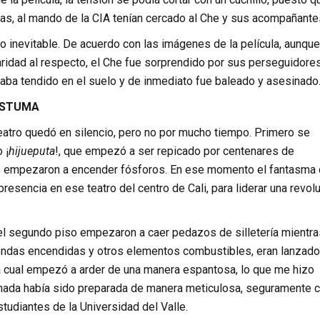
nas, al mando de la CIA tenían cercado al Che y sus acompañante
lo inevitable. De acuerdo con las imágenes de la película, aunque
aridad al respecto, el Che fue sorprendido por sus perseguidore
aba tendido en el suelo y de inmediato fue baleado y asesinado
ÓSTUMA
eatro quedó en silencio, pero no por mucho tiempo. Primero se
 ¡
hijueputa
!, que empezó a ser repicado por centenares de
 empezaron a encender fósforos. En ese momento el fantasma 
resencia en ese teatro del centro de Cali, para liderar una revol
el segundo piso empezaron a caer pedazos de silletería mientra
prendas encendidas y otros elementos combustibles, eran lanzad
 la cual empezó a arder de una manera espantosa, lo que me hizo
nada había sido preparada de manera meticulosa, seguramente c
tudiantes de la Universidad del Valle.