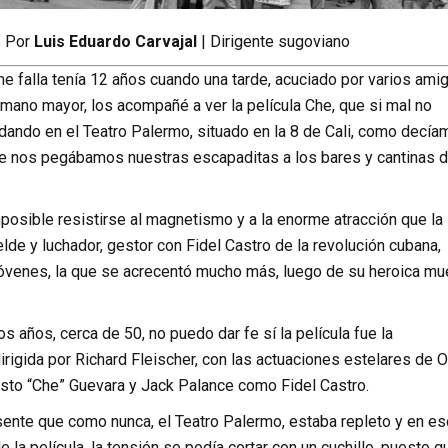
Por
Luis Eduardo Carvajal
| Dirigente sugoviano
e falla tenía 12 años cuando una tarde, acuciado por varios ami
mano mayor, los acompañé a ver la película Che, que si mal no
dando en el Teatro Palermo, situado en la 8 de Cali, como decía
 nos pegábamos nuestras escapaditas a los bares y cantinas d
posible resistirse al magnetismo y a la enorme atracción que la
elde y luchador, gestor con Fidel Castro de la revolución cubana,
 jóvenes, la que se acrecentó mucho más, luego de su heroica mu
os años, cerca de 50, no puedo dar fe sí la película fue la
rigida por Richard Fleischer, con las actuaciones estelares de 
esto “Che” Guevara y Jack Palance como Fidel Castro.
sente que como nunca, el Teatro Palermo, estaba repleto y en e
e la película, la tensión se podía cortar con un cuchillo, puesto q