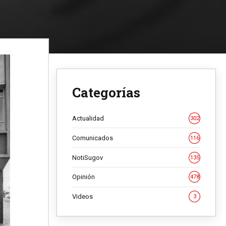
Categorías
Actualidad
302
Comunicados
116
NotiSugov
135
Opinión
478
Videos
3