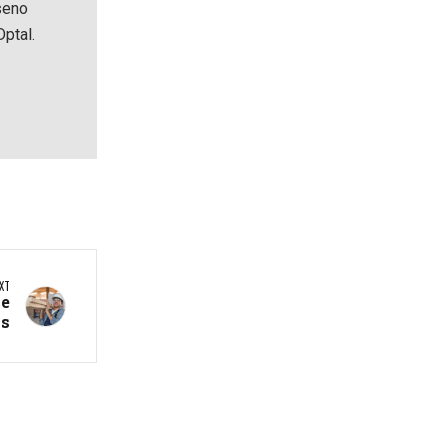
seno
ptal.
XT
se
as