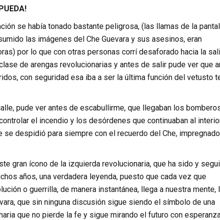
 PUEDA!
ción se había tonado bastante peligrosa, (las llamas de la pantal
sumido las imágenes del Che Guevara y sus asesinos, eran
ras) por lo que con otras personas corrí desaforado hacia la sali
lase de arengas revolucionarias y antes de salir pude ver que a
idos, con seguridad esa iba a ser la última función del vetusto t
calle, pude ver antes de escabullirme, que llegaban los bomberos
e controlar el incendio y los desórdenes que continuaban al interio
ue se despidió para siempre con el recuerdo del Che, impregnado
te gran ícono de la izquierda revolucionaria, que ha sido y segui
chos años, una verdadera leyenda, puesto que cada vez que
ción o guerrilla, de manera instantánea, llega a nuestra mente, 
vara, que sin ninguna discusión sigue siendo el símbolo de una
naria que no pierde la fe y sigue mirando el futuro con esperanza