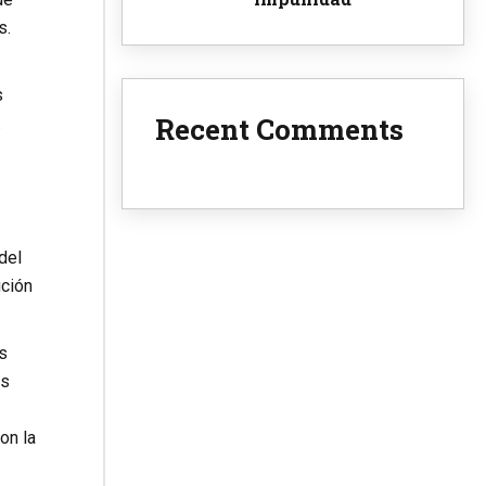
s.
s
Recent Comments
.
del
ución
s
os
on la