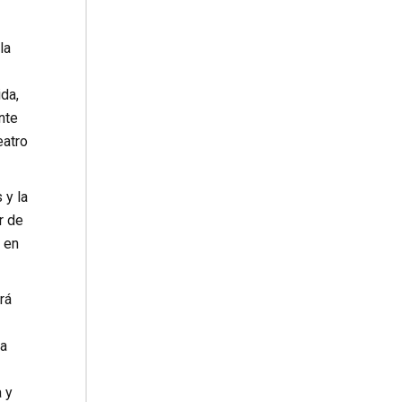
la
da,
nte
eatro
 y la
r de
 en
rá
la
 y