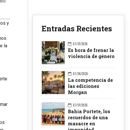
gos y
Entradas Recientes
mos
07/31/2026
e la
Es hora de frenar la
violencia de género
07/24/2026
erte
La competencia de
las ediciones
Morgan
Omar
07/21/2026
Bahía Portete, los
recuerdos de una
sos
masacre en
impunidad
ue