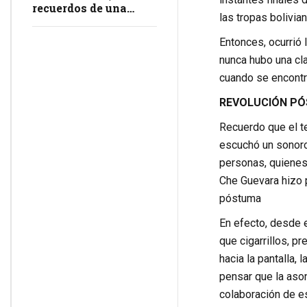
recuerdos de una
las tropas bolivia
masacre en
impunidad
Entonces, ocurrió 
nunca hubo una cl
cuando se encontr
REVOLUCIÓN P
Recuerdo que el t
escuchó un sonoro
personas, quienes
Che Guevara hizo p
póstuma
En efecto, desde 
que cigarrillos, 
hacia la pantalla,
pensar que la aso
colaboración de es