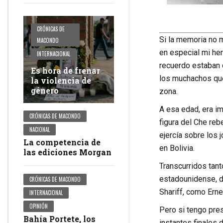
CRÓNICAS DE
Si la memoria no m
MACONDO
en especial mi her
INTERNACIONAL
recuerdo estaban 
Es hora de frenar
los muchachos que
la violencia de
género
zona.
A esa edad, era im
CRÓNICAS DE MACONDO
figura del Che reb
NACIONAL
ejercía sobre los
La competencia de
en Bolivia.
las ediciones Morgan
Transcurridos tant
estadounidense, di
CRÓNICAS DE MACONDO
Shariff, como Ern
INTERNACIONAL
OPINIÓN
Pero si tengo pre
Bahía Portete, los
instantes finales d