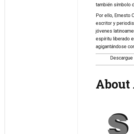
también símbolo de
Por ello, Ernesto C
escritor y periodi
jóvenes latinoame
espíritu liberado 
agigantándose con 
Descargue 
About 