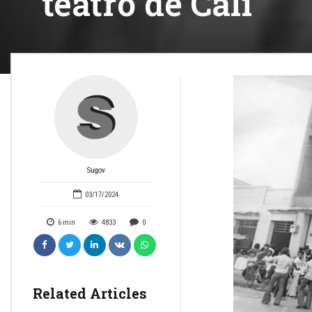
teatro de Cali
Sugov
03/17/2024
6
min
4833
0
Related Articles