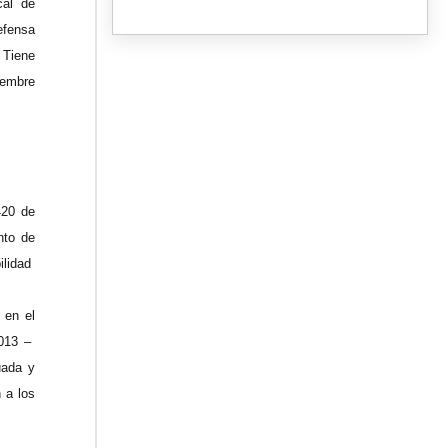
al de
efensa
 Tiene
viembre
420 de
nto de
ilidad
 en el
2013 –
uada y
 a los