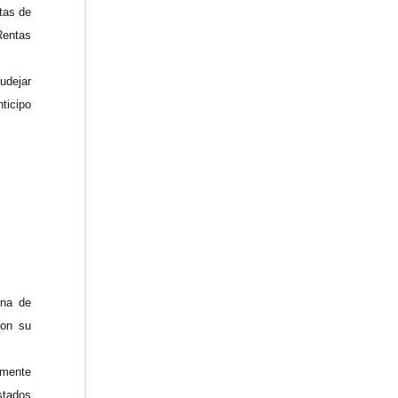
tas de
Rentas
udejar
ticipo
ina de
con su
lmente
stados