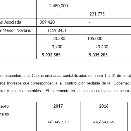
2.480,000
–
231.77
ad Asociada
369.420
–
ja Menor Novbre.
(119.045)
23.580
105.000
3,930
23.430
5.932.585
5.335.205
corresponden a las Cuotas ordinarias contabilizadas de enero 1 al 31 de octub
os Ingresos que corresponden a la contribución recibida de la Gobernaci
oral y ajustes contables. El incremento en las cuotas ordinarias respecto 
cepto
2017
2016
nales
46,042,173
44,664,059
–
–