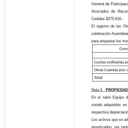
General de Participa
Asociados de Recurs
Cedidas $275.616.-
El registro de las O
celebración Asamblea 
para empastar los mov
Conc
Cuotas ordinarias p
Otras Cuentas por 
Total
Nota 5
PROPIEDAD
En el rubro Equipo 
sonido adquiridos e
respectiva depreciaci
Los activos que se ad
amortizados, por tan