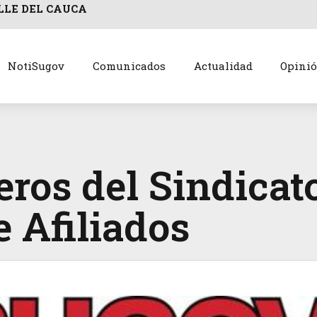
LLE DEL CAUCA
NotiSugov
Comunicados
Actualidad
Opini
eros del Sindica
 Afiliados