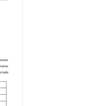
ientes
narias
ociada
0
0