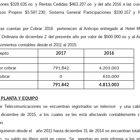
ciones $328.635.oo y Rentas Cedidas $463.207.oo y del año 2016 a las cuo
os Propios $3.597.230; Sistema General Participaciones $330.157 y 
tras cuentas por Cobrar 2016 pertenecen al Anticipo entregado al Hotel M
Ordinaria de diciembre 2 del presente año por valor de $500.000.oo y al An
imientos contables desde el 2011 al 2015.
epto
2017
2016
or cobrar
791.842
4.203.003
cobrar
0
610.000
791.842
4.813.003
 PLANTA Y EQUIPO
de Telecomunicaciones se encuentran registrados un televisor y una cab
n diciembre de 2015, a los cuales se les está afectando contablemente 
ón.
quirieron desde el año 2011 hasta diciembre 31 de 2014 se encuentran tota
to, su saldo en libros está en ceros. Se reportan en este informe a los e