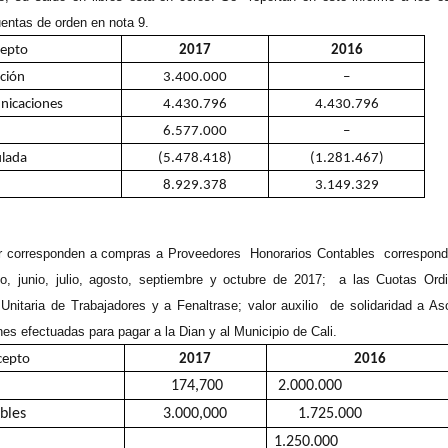
ntas de orden en nota 9.
epto
2017
2016
ción
3.400.000
–
nicaciones
4.430.796
4.430.796
6.577.000
–
ulada
(5.478.418)
(1.281.467)
8.929.378
3.149.329
r corresponden a compras a Proveedores Honorarios Contables correspond
 junio, julio, agosto, septiembre y octubre de 2017; a las Cuotas Ordi
Unitaria de Trabajadores y a Fenaltrase; valor auxilio de solidaridad a As
s efectuadas para pagar a la Dian y al Municipio de Cali.
cepto
2017
2016
174,700
2.000.00
bles
3.000
,000
1.725.000
1.250.00