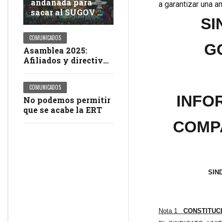
andanada para
a garantizar una a
sacar al SUGOV y
SI
a USAE de la
negociación del
COMUNICADOS
pliego petitorio
G
Asamblea 2025:
Afiliados y directivos
del SUGOV la sacaron
del estadio
COMUNICADOS
INFO
No podemos permitir
que se acabe la ERT
COMPA
SIN
Nota 1
CONSTITUC