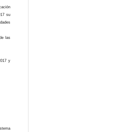
cación
017 su
idades
de las
2017 y
istema