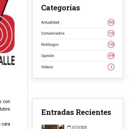
Categorías
Actualidad
302
Comunicados
116
NotiSugov
135
Opinión
478
Videos
3
e con
tubre
Entradas Recientes
 cara
07/31/2026