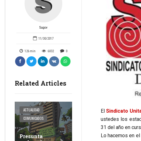
Sugov
11/30/2017
126
min
6032
0
Related Articles
ACTUALIDAD
El
Sindicato Unit
COMUNICADOS
ustedes los estad
31 del año en curs
Lo hacemos en el 
Presunta