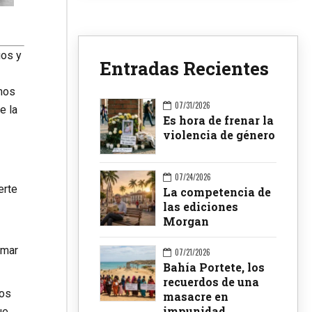
gos y
Entradas Recientes
mos
07/31/2026
e la
Es hora de frenar la
violencia de género
07/24/2026
erte
La competencia de
las ediciones
Morgan
Omar
07/21/2026
Bahía Portete, los
recuerdos de una
sos
masacre en
impunidad
ue