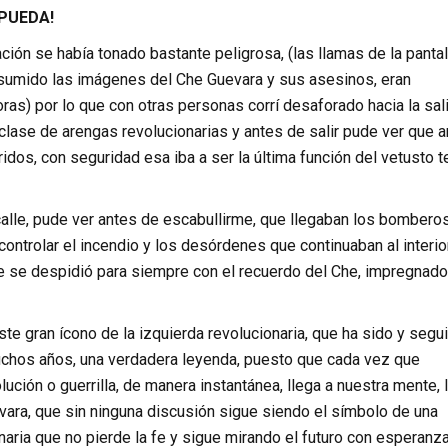
 PUEDA!
ción se había tonado bastante peligrosa, (las llamas de la pantal
sumido las imágenes del Che Guevara y sus asesinos, eran
ras) por lo que con otras personas corrí desaforado hacia la sali
lase de arengas revolucionarias y antes de salir pude ver que a
idos, con seguridad esa iba a ser la última función del vetusto t
calle, pude ver antes de escabullirme, que llegaban los bomberos
e controlar el incendio y los desórdenes que continuaban al interio
ue se despidió para siempre con el recuerdo del Che, impregnado
te gran ícono de la izquierda revolucionaria, que ha sido y segui
chos años, una verdadera leyenda, puesto que cada vez que
ción o guerrilla, de manera instantánea, llega a nuestra mente, 
vara, que sin ninguna discusión sigue siendo el símbolo de una
naria que no pierde la fe y sigue mirando el futuro con esperanza