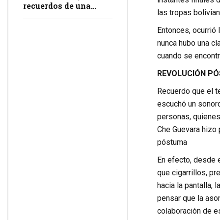
recuerdos de una
las tropas bolivia
masacre en
impunidad
Entonces, ocurrió 
nunca hubo una cl
cuando se encontr
REVOLUCIÓN P
Recuerdo que el t
escuchó un sonoro
personas, quienes
Che Guevara hizo p
póstuma
En efecto, desde 
que cigarrillos, 
hacia la pantalla,
pensar que la aso
colaboración de es