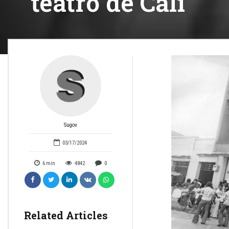
teatro de Cali
Sugov
03/17/2024
6
min
4842
0
Related Articles