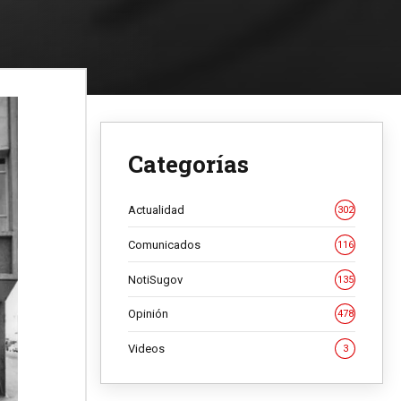
Categorías
Actualidad
302
Comunicados
116
NotiSugov
135
Opinión
478
Videos
3