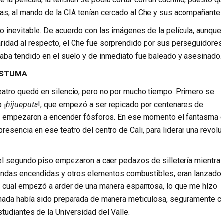
nas, al mando de la CIA tenían cercado al Che y sus acompañante
lo inevitable. De acuerdo con las imágenes de la película, aunque
aridad al respecto, el Che fue sorprendido por sus perseguidore
aba tendido en el suelo y de inmediato fue baleado y asesinado
ÓSTUMA
eatro quedó en silencio, pero no por mucho tiempo. Primero se
 ¡
hijueputa
!, que empezó a ser repicado por centenares de
 empezaron a encender fósforos. En ese momento el fantasma 
resencia en ese teatro del centro de Cali, para liderar una revol
el segundo piso empezaron a caer pedazos de silletería mientra
prendas encendidas y otros elementos combustibles, eran lanzad
 la cual empezó a arder de una manera espantosa, lo que me hizo
nada había sido preparada de manera meticulosa, seguramente c
tudiantes de la Universidad del Valle.