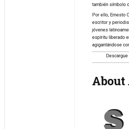
también símbolo de
Por ello, Ernesto C
escritor y periodi
jóvenes latinoame
espíritu liberado 
agigantándose con 
Descargue 
About 