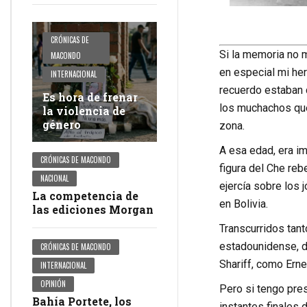
CRÓNICAS DE
Si la memoria no m
MACONDO
en especial mi her
INTERNACIONAL
recuerdo estaban 
Es hora de frenar
los muchachos que
la violencia de
género
zona.
A esa edad, era im
CRÓNICAS DE MACONDO
figura del Che reb
NACIONAL
ejercía sobre los
La competencia de
en Bolivia.
las ediciones Morgan
Transcurridos tant
estadounidense, di
CRÓNICAS DE MACONDO
Shariff, como Ern
INTERNACIONAL
OPINIÓN
Pero si tengo pre
Bahía Portete, los
instantes finales d