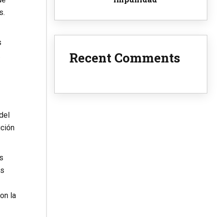
s.
s
Recent Comments
.
del
ución
s
os
on la