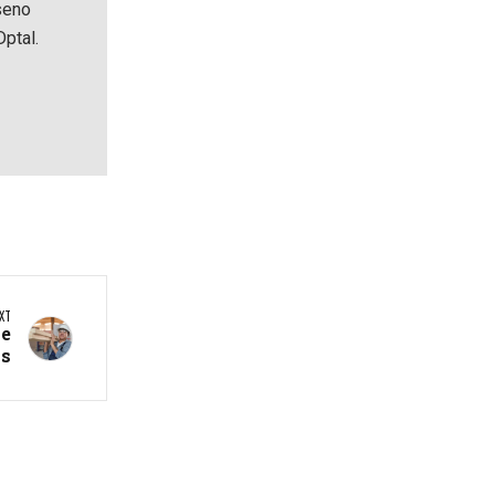
seno
ptal.
XT
se
as