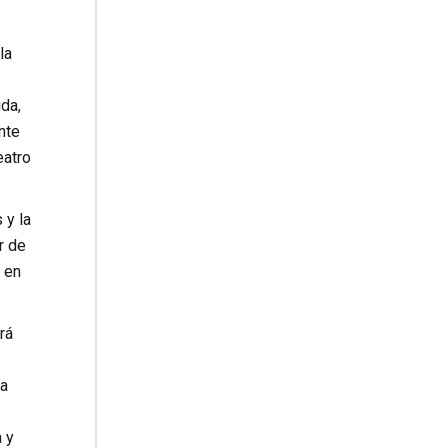
la
da,
nte
eatro
 y la
r de
 en
rá
la
 y