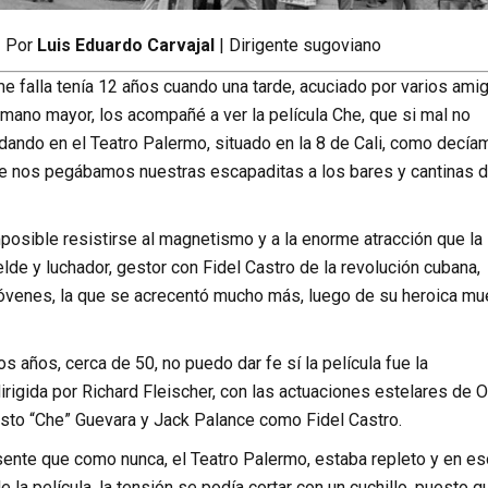
Por
Luis Eduardo Carvajal
| Dirigente sugoviano
e falla tenía 12 años cuando una tarde, acuciado por varios ami
mano mayor, los acompañé a ver la película Che, que si mal no
dando en el Teatro Palermo, situado en la 8 de Cali, como decía
 nos pegábamos nuestras escapaditas a los bares y cantinas d
posible resistirse al magnetismo y a la enorme atracción que la
elde y luchador, gestor con Fidel Castro de la revolución cubana,
 jóvenes, la que se acrecentó mucho más, luego de su heroica mu
os años, cerca de 50, no puedo dar fe sí la película fue la
rigida por Richard Fleischer, con las actuaciones estelares de 
esto “Che” Guevara y Jack Palance como Fidel Castro.
sente que como nunca, el Teatro Palermo, estaba repleto y en e
e la película, la tensión se podía cortar con un cuchillo, puesto q