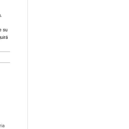
,
e su
uirá
ria