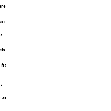
iene
uien
ma
ela
.
ifra
vil
e en