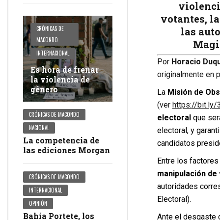
violenci
votantes
, l
CRÓNICAS DE
las aut
MACONDO
Magis
INTERNACIONAL
Por
Horacio Duqu
Es hora de frenar
originalmente en p
la violencia de
género
La
Misión de Obs
(ver
https://bit.l
CRÓNICAS DE MACONDO
electoral
que será
NACIONAL
electoral, y garan
La competencia de
candidatos presid
las ediciones Morgan
Entre los factores
manipulación de
CRÓNICAS DE MACONDO
autoridades corre
INTERNACIONAL
Electoral).
OPINIÓN
Bahía Portete, los
Ante el desgaste 