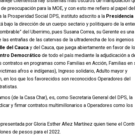
maneje clientelista hay sistemas más oscuros de manipulación q
de preocupación para la MOE, y con esto me refiero al papel del
la Prosperidad Social DPS, instituto adscrito a la
Presidencia 
 bajo la dirección de un cuerpo sectario y politiquero de la ente
nombrable” del Uberrimo, pues Susana Correa, su Gerente es una
 las entrañas de las catervas de la ultraderecha de los ingenios
lle del Cauca
y del Cauca, que juega abiertamente en favor de l
ntro Democrático
de todo el país mediante la adjudicación a 
os contratos en programas como Familias en Acción, Familias en 
 victimas afros e indígenas), Ingreso solidario, Adulto mayor y
, en los que los favorecidos son reconocidos Operadores del
ratistas.
mos (de la Casa Char), es, como Secretaria General del DPS, la
icar y firmar contratos multimillonarios a Operadores como los
epresentada por Gloria Esther Añez Martínez quien tiene el Contr
llones de pesos para el 2022.