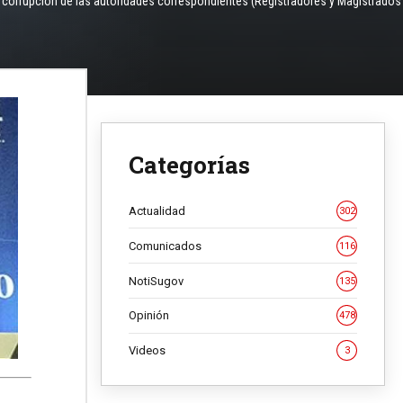
 la corrupción de las autoridades correspondientes (Registradores y Magistrados
Categorías
Actualidad
302
Comunicados
116
NotiSugov
135
Opinión
478
Videos
3