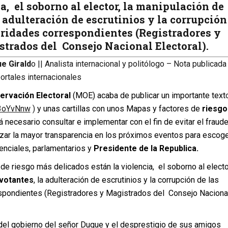
a, el soborno al elector, la
manipulación de
a adulteración de escrutinios y la corrupción
oridades correspondientes (Registradores y
trados del Consejo Nacional Electoral).
e Girald
o || Analista internacional y politólogo – Nota publicada
ortales internacionales
ervación Electoral
(MOE) acaba de publicar un importante text
y/3oYvNnw
)
y unas cartillas con unos Mapas y factores de
riesgo
 necesario consultar e implementar con el fin de evitar el fraud
tizar la mayor transparencia en los próximos eventos para escog
enciales, parlamentarios y
Presidente de la Republica.
 de riesgo más delicados están la violencia, el soborno al elector
 votantes
, la adulteración de escrutinios y la corrupción de las
spondientes (Registradores y Magistrados del Consejo Naciona
del gobierno del señor Duque y el desprestigio de sus amigos