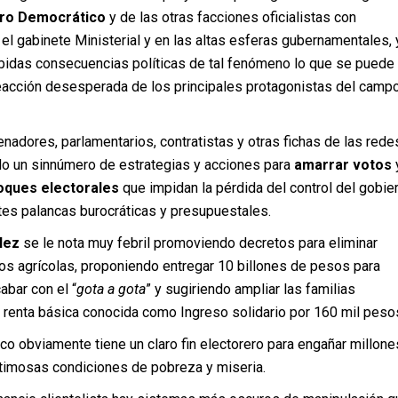
ro Democrático
y de las otras facciones oficialistas con
el gabinete Ministerial y en las altas esferas gubernamentales, 
abidas consecuencias políticas de tal fenómeno lo que se puede
eacción desesperada de los principales protagonistas del camp
nadores, parlamentarios, contratistas y otras fichas de las rede
o un sinnúmero de estrategias y acciones para
amarrar votos
loques electorales
que impidan la pérdida del control del gobie
es palancas burocráticas y presupuestales.
lez
se le nota muy febril promoviendo decretos para eliminar
os agrícolas, proponiendo entregar 10 billones de pesos para
bar con el “
gota a gota
” y sugiriendo ampliar las familias
a renta básica conocida como Ingreso solidario por 160 mil peso
o obviamente tiene un claro fin electorero para engañar millone
timosas condiciones de pobreza y miseria.