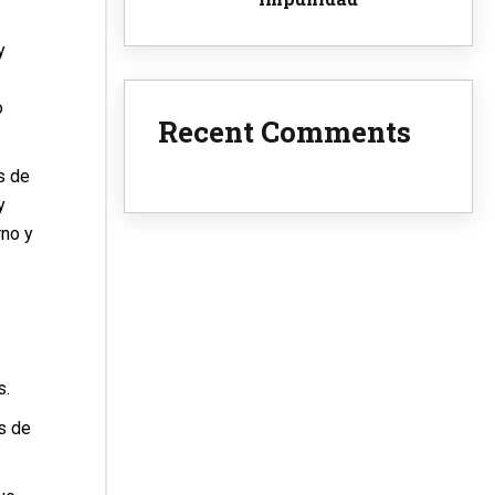
y
o
Recent Comments
s de
y
rno y
s.
s de