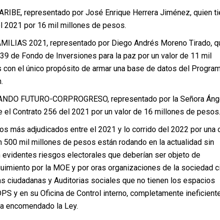
RIBE, representado por José Enrique Herrera Jiménez, quien t
l 2021 por 16 mil millones de pesos.
MILIAS 2021, representado por Diego Andrés Moreno Tirado, q
439 de Fondo de Inversiones para la paz por un valor de 11 mil
 con el único propósito de armar una base de datos del Progra
.
ANDO FUTURO-CORPROGRESO, representado por la Señora Áng
e el Contrato 256 del 2021 por un valor de 16 millones de pesos
os más adjudicados entre el 2021 y lo corrido del 2022 por una c
ón 500 mil millones de pesos están rodando en la actualidad sin
n evidentes riesgos electorales que deberían ser objeto de
uimiento por la MOE y por oras organizaciones de la sociedad ci
s ciudadanas y Auditorias sociales que no tienen los espacios
PS y en su Oficina de Control interno, completamente ineficient
 ha encomendado la Ley.