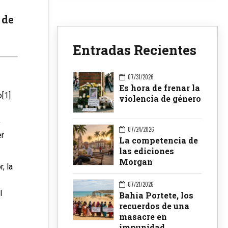
 de
Entradas Recientes
07/31/2026
Es hora de frenar la
o
[1]
violencia de género
e
07/24/2026
er
La competencia de
las ediciones
Morgan
, la
07/21/2026
l
Bahía Portete, los
recuerdos de una
masacre en
impunidad