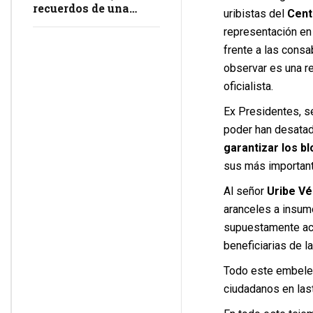
recuerdos de una
uribistas del
Cent
masacre en
representación en 
impunidad
frente a las cons
observar es una r
oficialista.
Ex Presidentes, se
poder han desatad
garantizar los b
sus más important
Al señor
Uribe Vé
aranceles a insum
supuestamente aca
beneficiarias de l
Todo este embelec
ciudadanos en las