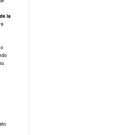
ue
de la
ra
os
dedo
su
ato