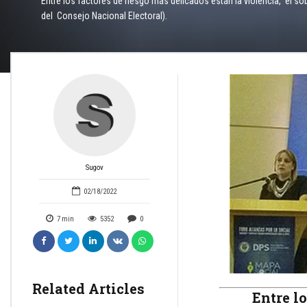
Entre los factores de riesgo más delicados están la violencia, el so
del Consejo Nacional Electoral).
Sugov
02/18/2022
7
min
5352
0
Related Articles
Entre l