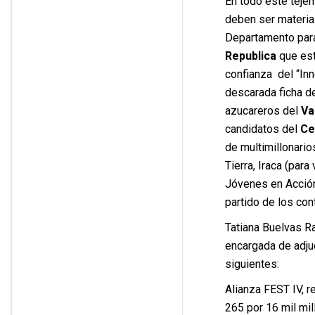
En todo este teje
deben ser materia 
Departamento para 
Republica
que está
confianza del “In
descarada ficha de
azucareros del
Va
candidatos del
Ce
de multimillonari
Tierra, Iraca (para
Jóvenes en Acción
partido de los cont
Tatiana Buelvas Ra
encargada de adjud
siguientes:
Alianza FEST IV, r
265 por 16 mil mi