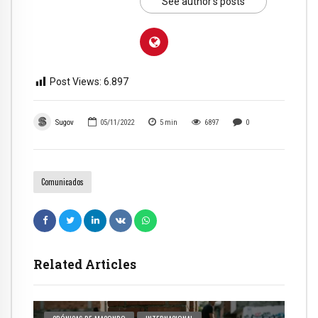
See author's posts
Post Views:
6.897
Sugov
05/11/2022
5
min
6897
0
Comunicados
Related Articles