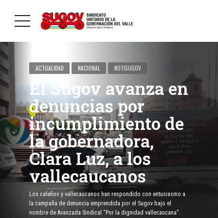
ACTUALIDAD
NACIONAL
NOTISUGOV
El Sugov avanza en
denuncias por
incumplimiento de
la gobernadora,
Clara Luz, a los
vallecaucanos
Los caleños y vallecaucanos han respondido con entusiasmo a
la campaña de denuncia emprendida por el Sugov bajo el
nombre de Avanzada Sindical “Por la dignidad vallecaucana”.