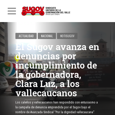
ACTUALIDAD
NACIONAL
NOTISUGOV
El Sugov avanza en
denuncias por
incumplimiento de
la gobernadora,
Clara Luz, a los
vallecaucanos
Los caleños y vallecaucanos han respondido con entusiasmo a
la campaña de denuncia emprendida por el Sugov bajo el
nombre de Avanzada Sindical “Por la dignidad vallecaucana”.