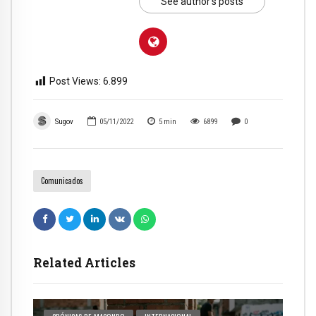
See author's posts
Post Views:
6.899
Sugov
05/11/2022
5
min
6899
0
Comunicados
Related Articles