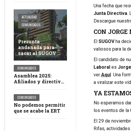
Una fecha que res
Junta Directiva
.
ACTUALIDAD
Descargue nuestr
COMUNICADOS
CON JORGE
Presunta
El
SUGOV
ha deci
andanada para
valiosos para la 
sacar al SUGOV y
a USAE de la
El candidato de nu
negociación del
Laboral
es
Jorge
COMUNICADOS
pliego petitorio
ver
Aquí
Una form
Asamblea 2025:
Afiliados y directivos
a viralizar este ví
del SUGOV la sacaron
YA ESTAMO
del estadio
COMUNICADOS
No esperamos darle
No podemos permitir
que se acabe la ERT
los eventos de la 
El 29 de noviembr
Rifas, actividades