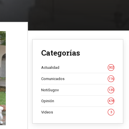
Categorías
Actualidad
302
Comunicados
116
NotiSugov
135
Opinión
478
Videos
3