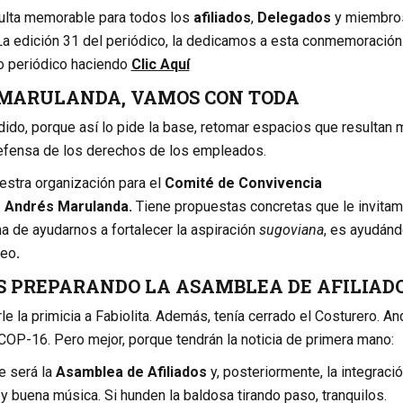
ulta memorable para todos los
afiliados
,
Delegados
y miembro
 La edición 31 del periódico, la dedicamos a esta conmemoración
o periódico haciendo
Clic Aquí
 MARULANDA, VAMOS CON TODA
dido, porque así lo pide la base, retomar espacios que resultan 
defensa de los derechos de los empleados.
estra organización para el
Comité de Convivencia
 Andrés Marulanda.
Tiene propuestas concretas que le invita
a de ayudarnos a fortalecer la aspiración
sugoviana
, es ayudán
deo
.
S PREPARANDO LA ASAMBLEA DE AFILIAD
 la primicia a Fabiolita. Además, tenía cerrado el Costurero. An
COP-16. Pero mejor, porque tendrán la noticia de primera mano:
e será la
Asamblea de Afiliados
y, posteriormente, la integració
 y buena música. Si hunden la baldosa tirando paso, tranquilos.