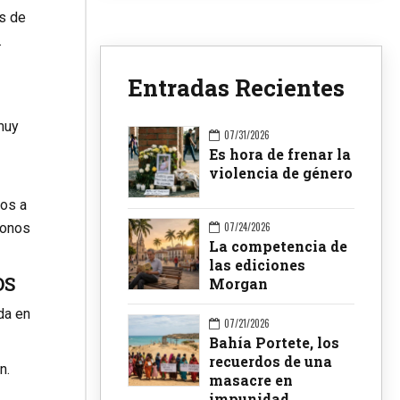
s de
.
Entradas Recientes
muy
07/31/2026
Es hora de frenar la
violencia de género
mos a
07/24/2026
donos
La competencia de
las ediciones
OS
Morgan
da en
07/21/2026
Bahía Portete, los
recuerdos de una
n.
masacre en
impunidad