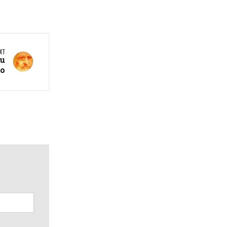
XT
su
po