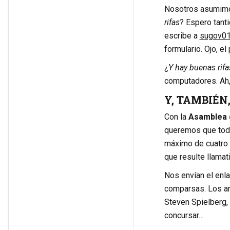
Nosotros asumimo
rifas
? Espero tant
escribe a
sugov0
formulario. Ojo, el
¿
Y hay buenas rifa
computadores. Ah
Y, TAMBIÉN
Con la
Asamblea d
queremos que todo
máximo de cuatro p
que resulte llamat
Nos envían el enla
comparsas. Los an
Steven Spielberg, 
concursar…