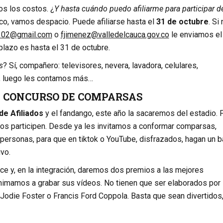
s los costos. ¿
Y hasta cuándo puedo afiliarme para participar de
ico, vamos despacio. Puede afiliarse hasta el
31 de octubre
. Si
102@gmail.com
o
fjimenez@valledelcauca.gov.co
le enviamos el
 plazo es hasta el 31 de octubre.
s
? Sí, compañero: televisores, nevera, lavadora, celulares,
, luego les contamos más…
, CONCURSO DE COMPARSAS
e Afiliados
y el fandango, este año la sacaremos del estadio. 
s participen. Desde ya les invitamos a conformar comparsas,
ersonas, para que en tiktok o YouTube, disfrazados, hagan un b
ivo.
ce y, en la integración, daremos dos premios a las mejores
imamos a grabar sus vídeos. No tienen que ser elaborados por
Jodie Foster o Francis Ford Coppola. Basta que sean divertidos,