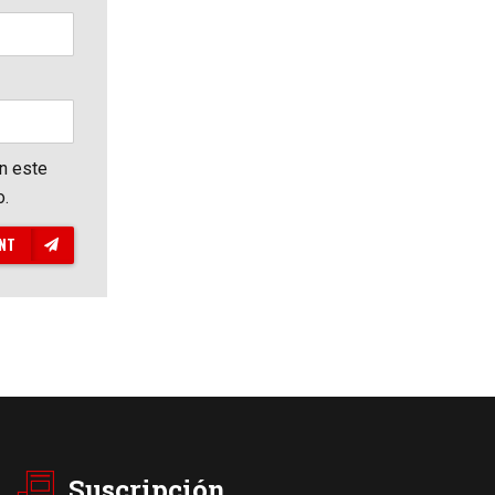
en este
o.
NT
Suscripción