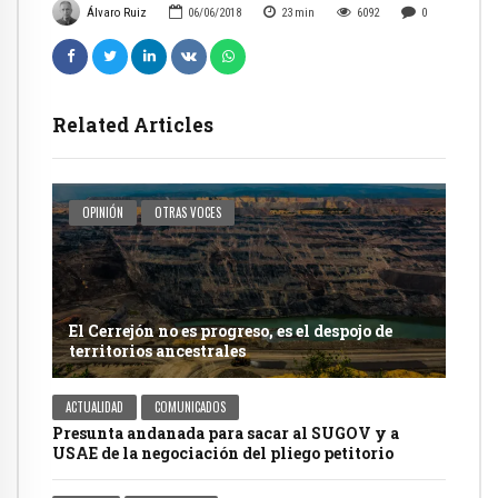
Álvaro Ruiz
06/06/2018
23
min
6092
0
Related Articles
OPINIÓN
OTRAS VOCES
El Cerrejón no es progreso, es el despojo de
territorios ancestrales
ACTUALIDAD
COMUNICADOS
Presunta andanada para sacar al SUGOV y a
USAE de la negociación del pliego petitorio