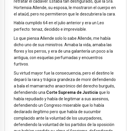
retratar el cadáver. Estaba tan desfigurado, que la Sra.
Hortensia Allende, su esposa, le mostraron el cuerpo en
el ataúd, pero no permitieron que le descubriera la cara.
Había cumplido 64 en el julio anterior y era un Leo
perfecto: tenaz, decidido e imprevisible.
Lo que piensa Allende solo lo sabe Allende, me había
dicho uno de sus ministros. Amaba la vida, amaba las
flores y los perros, y era de una galantería un poco a la
antigua, con esquelas perfumadas y encuentros
furtivos.
Su virtud mayor fue la consecuencia, pero el destino le
deparó la rara y trágica grandeza de morir defendiendo
a bala el mamarracho anacrónico del derecho burgués,
defendiendo una
Corte Suprema de Justicia
que lo
había repudiado y había de legitimar a sus asesinos,
defendiendo un Congreso miserable que lo había
declarado ilegítimo pero que había de sucumbir
complacido ante la voluntad de los usurpadores,
defendiendo la voluntad de los partidos de la oposición
que habían vendido su alma al fascismo, defendiendo