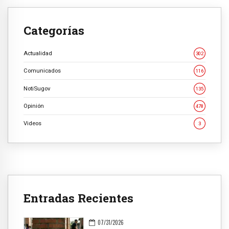
Categorías
Actualidad
302
Comunicados
116
NotiSugov
135
Opinión
478
Videos
3
Entradas Recientes
07/31/2026