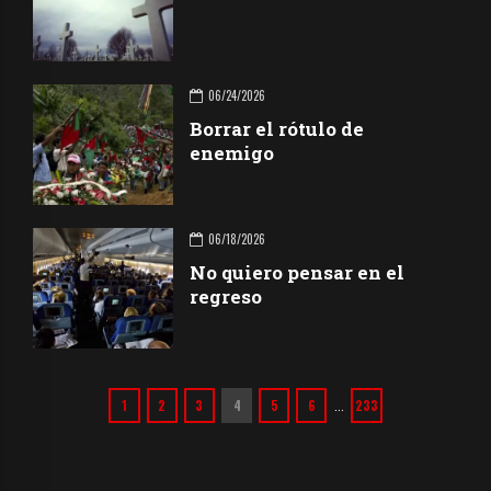
06/24/2026
Borrar el rótulo de
enemigo
06/18/2026
No quiero pensar en el
regreso
1
2
3
4
5
6
233
…