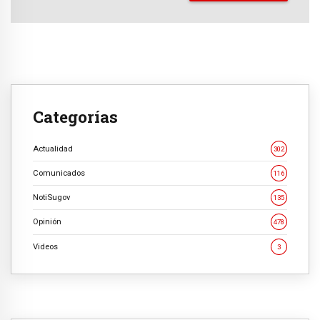
Categorías
Actualidad
302
Comunicados
116
NotiSugov
135
Opinión
478
Videos
3