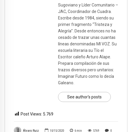
Sugoviano y Líder Comunitario –
JAC, Coordinador de Cuadra.
Escribe desde 1984, siendo su
primer fragmento “Tristeza y
Alegría”. Desde entonces no ha
cesado de trazar unas cuantas
líneas denominadas MI VOZ. Su
escuela literaria su Tío el
Escritor caleño Arturo Alape.
Prepara compilación de sus
trazos diversos pero unitarios:
Imaginar Futuro como lo decía
Galeano.
See author's posts
Post Views:
5.769
Álvaro Ruiz
10/15/2020
6
min
5769
0