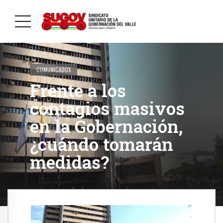
COMUNICADOS
Frente a los
contagios masivos
en la Gobernación,
¿cuándo tomarán
medidas?