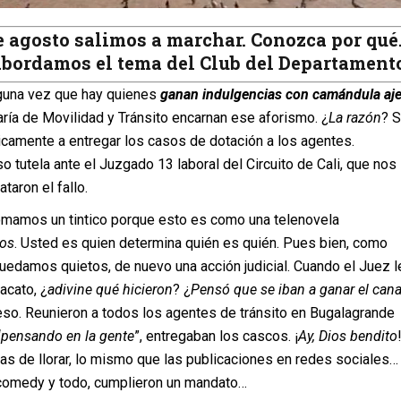
e agosto salimos a marchar. Conozca por qué
bordamos el tema del Club del Departamento
guna vez que hay quienes
ganan indulgencias con camándula aj
ría de Movilidad y Tránsito encarnan ese aforismo. ¿
La razón
? 
camente a entregar los casos de dotación a los agentes.
so tutela ante el Juzgado 13 laboral del Circuito de Cali, que nos 
taron el fallo.
mamos un tintico porque esto es como una telenovela
nos
. Usted es quien determina quién es quién. Pues bien, como
uedamos quietos, de nuevo una acción judicial. Cuando el Juez l
acato, ¿
adivine qué hicieron
? ¿
Pensó que se iban a ganar el can
so. Reunieron a todos los agentes de tránsito en Bugalagrande
“
pensando en la gente
”, entregaban los cascos. ¡
Ay, Dios bendito
as de llorar, lo mismo que las publicaciones en redes sociales…
comedy y todo, cumplieron un mandato…