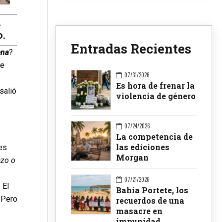
.
.
Entradas Recientes
ena
?
Se
07/31/2026
Es hora de frenar la
salió
violencia de género
07/24/2026
La competencia de
las ediciones
es
Morgan
azo o
07/21/2026
! El
Bahía Portete, los
 Pero
recuerdos de una
masacre en
impunidad