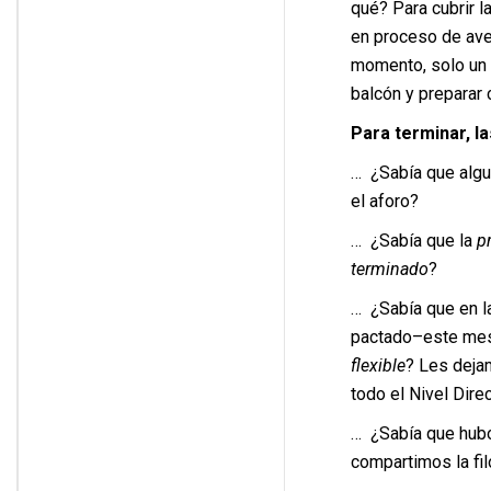
qué? Para cubrir l
en proceso de ave
momento, solo un 
balcón y preparar
Para terminar, l
… ¿Sabía que algun
el aforo?
… ¿Sabía que la
p
terminado
?
… ¿Sabía que en l
pactado–este mes–
flexible
? Les deja
todo el Nivel Direc
… ¿Sabía que hubo 
compartimos la fi