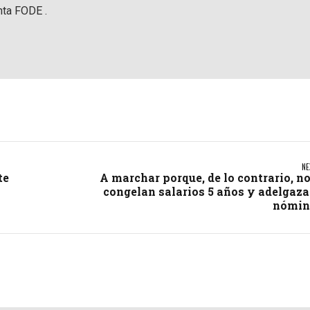
nta FODE .
NE
te
A marchar porque, de lo contrario, n
congelan salarios 5 años y adelgaz
nómin