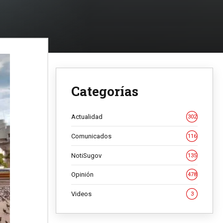
Categorías
Actualidad
302
Comunicados
116
NotiSugov
135
Opinión
478
Videos
3