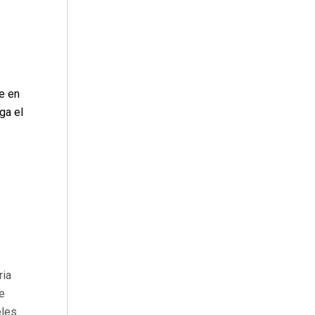
e en
ga el
ria
e
eles