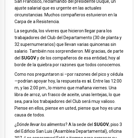
San Francisco, reclamando del presidente Duque, un
ajuste salarial que es urgente en las actuales
circunstancias. Muchos compañeros estuvieron en la
Carpa de a Resistencia.
La segunda, los víveres que hicieron llegar para los
trabajadores del Club del Departamento (30 de planta y
32 supernumerarios) que llevan varias quincenas sin
salario. También nos sorprendieron. Mil gracias, de parte
del
SUGOV
y de los compañeros de esa entidad, hoy al
borde de la quiebra por razones que todos conocemos.
Como nos preguntaron si –por razones del pico y cédula
—podrían apoyar hoy, la respuesta es
sí.
Entre las 12:00
m, y las 2:00 pm., lo mismo que mañana viernes. Una
libra de arroz, un frasco de aceite, unas lentejas, lo que
sea, para los trabajadores del Club será muy valioso.
Piense en ellos, piense en usted, piense que hoy es una
causa de todos.
¿
Dónde llevar los alimentos
? A la sede del
SUGOV
, piso 3
del Edificio San Luis (Asamblea Departamental), oficina
307. ¡Los esperamos! Está a tiempo para expresar su