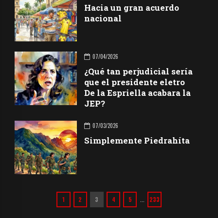
Hacia un gran acuerdo
nacional
07/04/2026
¿Qué tan perjudicial sería
que el presidente eletro
De la Espriella acabara la
JEP?
07/03/2026
Simplemente Piedrahíta
1
2
3
4
5
233
…