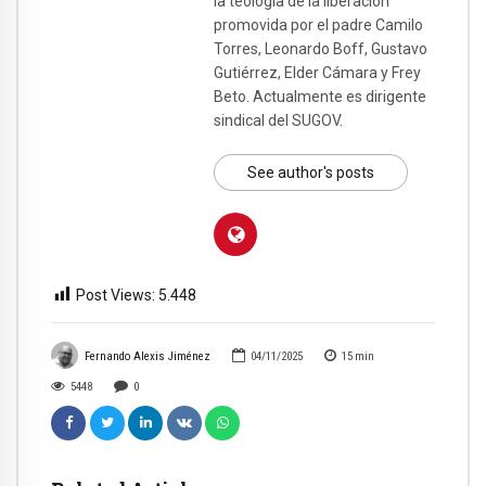
la teología de la liberación
promovida por el padre Camilo
Torres, Leonardo Boff, Gustavo
Gutiérrez, Elder Cámara y Frey
Beto. Actualmente es dirigente
sindical del SUGOV.
See author's posts
Post Views:
5.448
Fernando Alexis Jiménez
04/11/2025
15
min
5448
0