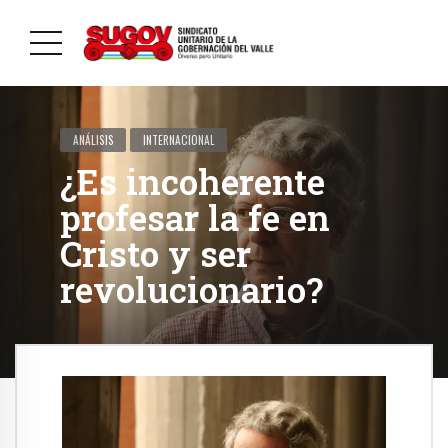
ANÁLISIS
INTERNACIONAL
¿Es incoherente
profesar la fe en
Cristo y ser
revolucionario?