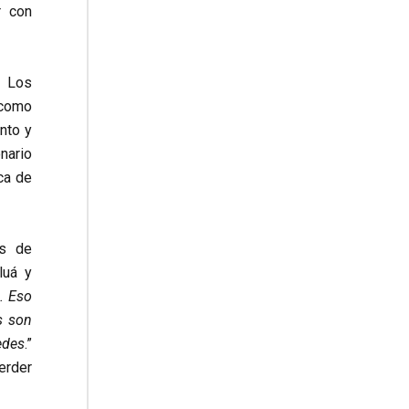
r con
. Los
como
nto y
nario
ca de
os de
luá y
. Eso
s son
edes
.”
erder