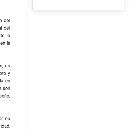
o del
l del
te lo
en la
s, es
oto y
da en
e son
seño,
r, no
idad.