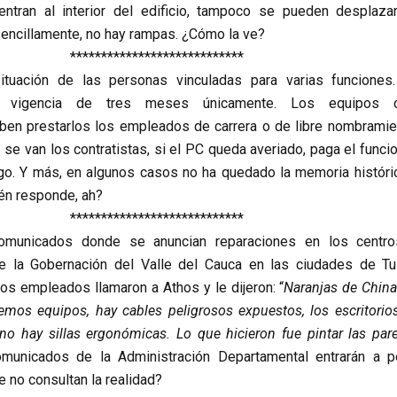
ntran al interior del edificio, tampoco se pueden desplaza
sencillamente, no hay rampas. ¿Cómo la ve?
****************************
ituación de las personas vinculadas para varias funciones
en vigencia de tres meses únicamente. Los equipos 
en prestarlos los empleados de carrera o de libre nombramie
se van los contratistas, si el PC queda averiado, paga el funcio
rgo. Y más, en algunos casos no ha quedado la memoria históri
én responde, ah?
****************************
municados donde se anuncian reparaciones en los centr
ne la Gobernación del Valle del Cauca en las ciudades de Tu
os empleados llamaron a Athos y le dijeron: “
Naranjas de China
emos equipos, hay cables peligrosos expuestos, los escritorio
 no hay sillas ergonómicas. Lo que hicieron fue pintar las par
municados de la Administración Departamental entrarán a p
e no consultan la realidad?