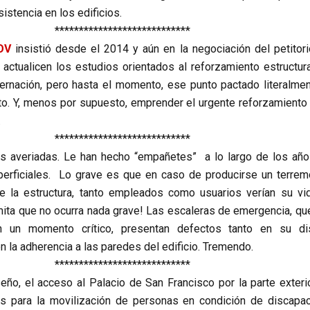
istencia en los edificios.
****************************
OV
insistió desde el 2014 y aún en la negociación del petitori
actualicen los estudios orientados al reforzamiento estructura
bernación, pero hasta el momento, ese punto pactado literalmen
to. Y, menos por supuesto, emprender el urgente reforzamiento 
.
****************************
s averiadas. Le han hecho “empañetes” a lo largo de los año
uperficiales. Lo grave es que en caso de producirse un terrem
e la estructura, tanto empleados como usuarios verían su vi
rmita que no ocurra nada grave! Las escaleras de emergencia, qu
n un momento crítico, presentan defectos tanto en su di
n la adherencia a las paredes del edificio. Tremendo.
****************************
eño, el acceso al Palacio de San Francisco por la parte exterio
s para la movilización de personas en condición de discapac