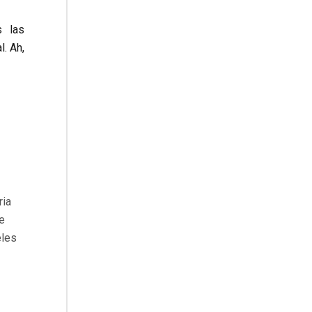
 las
. Ah,
ria
e
eles