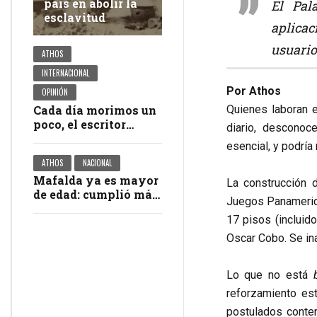
país en abolir la
El Pal
esclavitud
aplica
usuario
ATHOS
INTERNACIONAL
Por Athos
OPINIÓN
Cada día morimos un
Quienes laboran e
poco, el escritor
diario, desconoc
Martín Caparrós
esencial, y podría 
ATHOS
NACIONAL
Mafalda ya es mayor
La construcción d
de edad: cumplió más
Juegos Panamerica
de 60 años
17 pisos (incluid
Oscar Cobo. Se in
Lo que no está
reforzamiento est
postulados conte