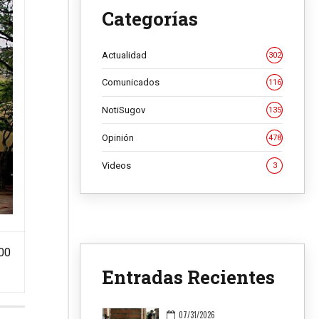
Categorías
Actualidad
302
Comunicados
116
NotiSugov
135
Opinión
478
Videos
3
400
Entradas Recientes
07/31/2026