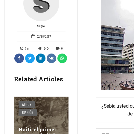
Sugov
02/18/2017
7
min
5404
0
Related Articles
ATHOS
¿Sabía usted qu
OPINIÓN
de 
Haití, el primer