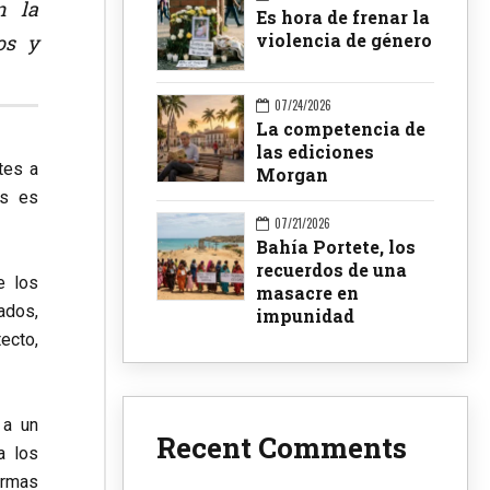
n la
Es hora de frenar la
violencia de género
os y
07/24/2026
La competencia de
las ediciones
tes a
Morgan
os es
07/21/2026
Bahía Portete, los
recuerdos de una
e los
masacre en
ados,
impunidad
ecto,
 a un
Recent Comments
a los
ormas