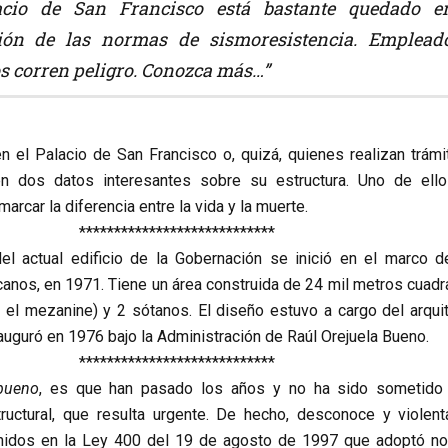
acio de San Francisco está bastante quedado e
ción de las normas de sismoresistencia. Emplead
s corren peligro. Conozca más…”
n el Palacio de San Francisco o, quizá, quienes realizan trámi
en dos datos interesantes sobre su estructura. Uno de ell
marcar la diferencia entre la vida y la muerte.
****************************
el actual edificio de la Gobernación se inició en el marco d
nos, en 1971. Tiene un área construida de 24 mil metros cuadr
o el mezanine) y 2 sótanos. El diseño estuvo a cargo del arquit
auguró en 1976 bajo la Administración de Raúl Orejuela Bueno.
****************************
bueno
, es que han pasado los años y no ha sido sometido
ructural, que resulta urgente. De hecho, desconoce y violent
nidos en la Ley 400 del 19 de agosto de 1997 que adoptó n