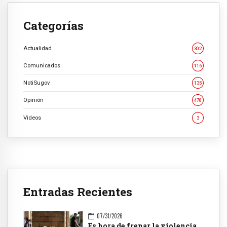
Categorías
Actualidad
302
Comunicados
116
NotiSugov
135
Opinión
478
Videos
3
Entradas Recientes
07/31/2026
Es hora de frenar la violencia