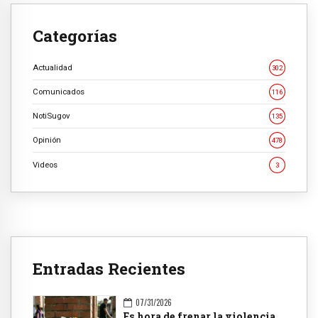
Categorías
Actualidad
302
Comunicados
116
NotiSugov
135
Opinión
478
Videos
3
Entradas Recientes
07/31/2026
Es hora de frenar la violencia