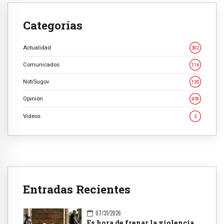
Categorías
Actualidad
302
Comunicados
116
NotiSugov
135
Opinión
478
Videos
3
Entradas Recientes
07/31/2026
Es hora de frenar la violencia