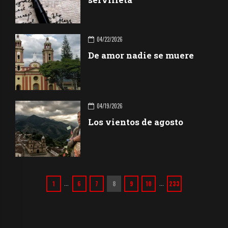
04/22/2026
De amor nadie se muere
04/19/2026
Los vientos de agosto
1
6
7
8
9
10
233
…
…