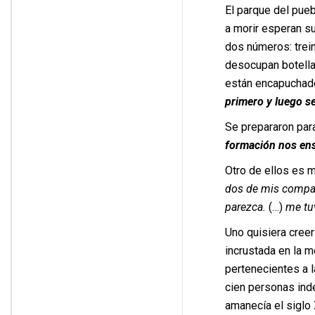
El parque del pueb
a morir esperan su 
dos números: trein
desocupan botella
están encapuchad
primero y luego s
Se prepararon para
formación nos ens
Otro de ellos es m
dos de mis compañ
parezca.
(…)
me tu
Uno quisiera cree
incrustada en la 
pertenecientes a 
cien personas ind
amanecía el siglo 