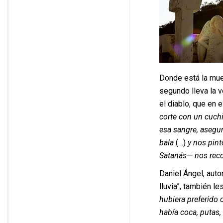
Donde está la mue
segundo lleva la v
el diablo, que en e
corte con un cuchi
esa sangre, asegu
bala
(…)
y nos pint
Satanás— nos recon
Daniel Ángel, autor
lluvia”, también l
hubiera preferido 
había coca, putas, 