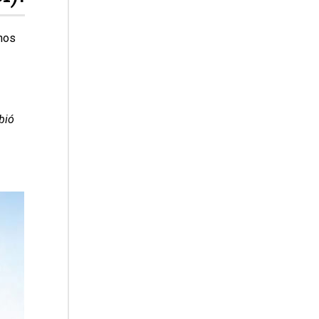
 nos
bió