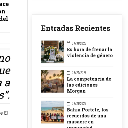
ace
on
del
Entradas Recientes
07/31/2026
Es hora de frenar la
 no
violencia de género
ue
07/24/2026
 a
La competencia de
las ediciones
Morgan
”.
07/21/2026
Bahía Portete, los
e El
recuerdos de una
masacre en
impunidad