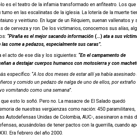
lo es el teatro de la infamia transformado en anfiteatro. Los que
turno en las escalinatas de la iglesia. La lotería de la muerte ti
taiuno y veintiuno. En lugar de un Réquiem, suenan vallenatos y 
s de cerveza y ron. De los victimarios, conocemos sus alías, al
os:
“Piraña es el mejor sacando información
(…)
ata a sus víctim
e las come a pedazos, especialmente sus caras”.
 el acto de ese día y los siguientes:
“En el campamento de
eñan a destajar cuerpos humanos con motosierra y con machet
ás específico: “
A los dos meses de estar allí ya había asesinado 
eros y comido un pedazo de nalga de uno de ellos, por extraño
vo vomitando como una semana”.
r que esto lo soñó. Pero no. La masacre de El Salado quedó
memoria de nuestras vergüenzas como nación: 450 paramilitares, 
las Autodefensas Unidas de Colombia, AUC-, asesinaron a más 
efensas, acusándolas de tener pactos con la guerrilla, cuando a
XXI. Era febrero del año 2000.