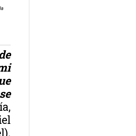
la
de
mi
ue
ese
a,
iel
l).