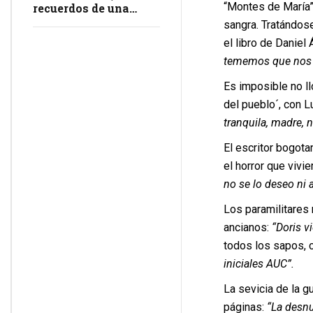
“Montes de María” 
recuerdos de una
masacre en
sangra. Tratándose
impunidad
el libro de Daniel
tememos que nos m
Es imposible no llo
del pueblo´, con 
tranquila, madre, 
El escritor bogota
el horror que vivi
no se lo deseo ni 
Los paramilitares n
ancianos:
“Doris v
todos los sapos, c
iniciales AUC”.
La sevicia de la g
páginas:
“La desnu