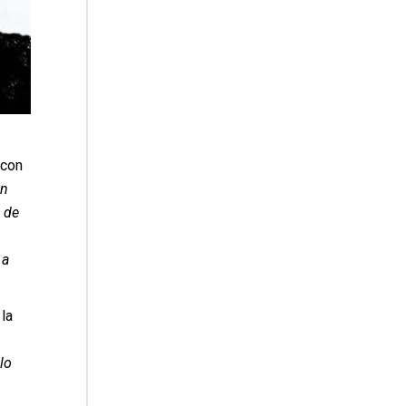
 con
un
 de
 a
 la
lo