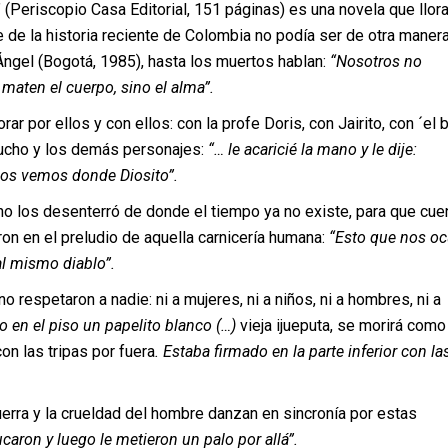
(Periscopio Casa Editorial, 151 páginas) es una novela que llora
 de la historia reciente de Colombia no podía ser de otra manera
 Ángel (Bogotá, 1985), hasta los muertos hablan:
“Nosotros no
aten el cuerpo, sino el alma”.
rar por ellos y con ellos: con la profe Doris, con Jairito, con ´el
Lucho y los demás personajes:
“… le acaricié la mano y le dije:
nos vemos donde Diosito”.
no los desenterró de donde el tiempo ya no existe, para que cue
eron en el preludio de aquella carnicería humana:
“Esto que nos oc
al mismo diablo”.
o respetaron a nadie: ni a mujeres, ni a niños, ni a hombres, ni a
io en el piso un papelito blanco (…)
vieja ijueputa, se morirá como
on las tripas por fuera
. Estaba firmado en la parte inferior con la
uerra y la crueldad del hombre danzan en sincronía por estas
caron y luego le metieron un palo por allá”.