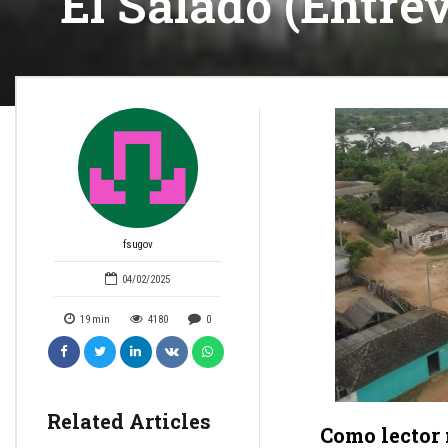
El Salado (Entrev
fsugov
04/02/2025
19
min
4180
0
Related Articles
Como lector 