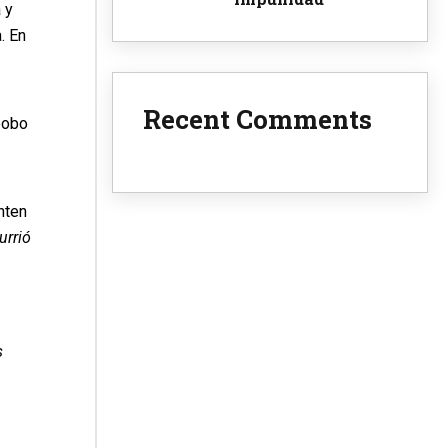
 y
. En
Recent Comments
 bobo
nten
urrió
s