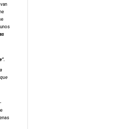
 van
ene
se
gunos
as
e”
.
a
 que
-
de
penas