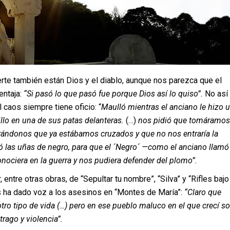
rte también están Dios y el diablo, aunque nos parezca que el
entaja:
“Si pasó lo que pasó fue porque Dios así lo quiso”.
No así
l caos siempre tiene oficio: “
Maulló mientras el anciano le hizo 
llo en una de sus patas delanteras.
(…)
nos pidió que tomáramos
rándonos que ya estábamos cruzados y que no nos entraría la
ó las uñas de negro, para que el ´Negro´ —como el anciano llamó
ociera en la guerra y nos pudiera defender del plomo”.
, entre otras obras, de “Sepultar tu nombre”, “Silva” y “Rifles bajo
es ha dado voz a los asesinos en “Montes de María”:
“Claro que
otro tipo de vida (…) pero en ese pueblo maluco en el que crecí so
trago y violencia”.