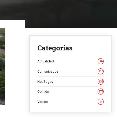
Categorías
Actualidad
302
Comunicados
116
NotiSugov
135
Opinión
478
Videos
3