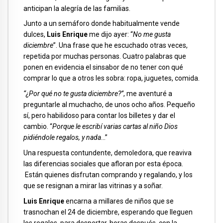
anticipan la alegría de las familias.
Junto a un semáforo donde habitualmente vende
dulces,
Luis Enrique
me dijo ayer: “
No me gusta
diciembre
”. Una frase que he escuchado otras veces,
repetida por muchas personas. Cuatro palabras que
ponen en evidencia el sinsabor de no tener con qué
comprar lo que a otros les sobra: ropa, juguetes, comida.
“¿Por qué no te gusta diciembre?”
, me aventuré a
preguntarle al muchacho, de unos ocho años. Pequeño
sí, pero habilidoso para contar los billetes y dar el
cambio. “
Porque le escribí varias cartas al niño Dios
pidiéndole regalos, y nada
…”
Una respuesta contundente, demoledora, que reaviva
las diferencias sociales que afloran por esta época.
Están quienes disfrutan comprando y regalando, y los
que se resignan a mirar las vitrinas y a soñar.
Luis Enrique
encarna a millares de niños que se
trasnochan el 24 de diciembre, esperando que lleguen
los regalos, para despertar, horas después, con la