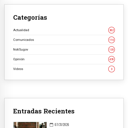
Categorías
Actualidad
302
Comunicados
116
NotiSugov
135
Opinión
478
Videos
3
Entradas Recientes
07/31/2026