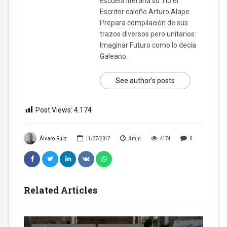
escuela literaria su Tío el
Escritor caleño Arturo Alape.
Prepara compilación de sus
trazos diversos pero unitarios:
Imaginar Futuro como lo decía
Galeano.
See author's posts
Post Views:
4.174
Álvaro Ruiz
11/27/2017
8
min
4174
0
Related Articles