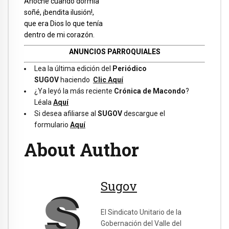
Anoche cuando dormía
soñé, ¡bendita ilusión!,
que era Dios lo que tenía
dentro de mi corazón.
ANUNCIOS PARROQUIALES
Lea la última edición del
Periódico
SUGOV
haciendo
Clic Aquí
¿Ya leyó la más reciente
Crónica de Macondo
?
Léala
Aquí
Si desea afiliarse al
SUGOV
descargue el
formulario
Aquí
About Author
Sugov
El Sindicato Unitario de la
Gobernación del Valle del