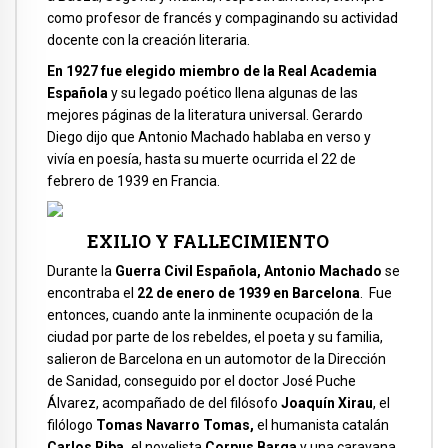
como profesor de francés y compaginando su actividad
docente con la creación literaria.
En 1927 fue elegido miembro de la Real Academia
Española
y su legado poético llena algunas de las
mejores páginas de la literatura universal. Gerardo
Diego dijo que Antonio Machado hablaba en verso y
vivía en poesía, hasta su muerte ocurrida el 22 de
febrero de 1939 en Francia.
EXILIO Y FALLECIMIENTO
Durante la
Guerra Civil Española, Antonio Machado
se
encontraba el
22 de enero de 1939 en Barcelona
. Fue
entonces, cuando ante la inminente ocupación de la
ciudad por parte de los rebeldes, el poeta y su familia,
salieron de Barcelona en un automotor de la Dirección
de Sanidad, conseguido por el doctor José Puche
Álvarez, acompañado de del filósofo
Joaquín Xirau
, el
filólogo
Tomas Navarro Tomas,
el humanista catalán
Carlos Riba,
el novelista
Corpus Barga
y una caravana