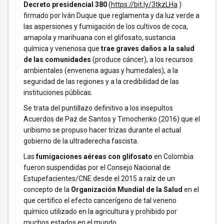
Decreto presidencial 380
(
https://bit.ly/3tkzLHa
)
firmado por Iván Duque que reglamenta y da luz verde a
las aspersiones y fumigación de los cultivos de coca,
amapola y marihuana con el glifosato, sustancia
química y venenosa que
trae graves daños a la salud
de las comunidades
(produce cáncer), a los recursos
ambientales (envenena aguas y humedales), a la
seguridad de las regiones y a la credibilidad de las
instituciones públicas.
Se trata del puntillazo definitivo a los insepultos
Acuerdos de Paz de Santos y Timochenko (2016) que el
uribismo se propuso hacer trizas durante el actual
gobierno de la ultraderecha fascista.
Las
fumigaciones aéreas con glifosato
en Colombia
fueron suspendidas por el Consejo Nacional de
Estupefacientes/CNE desde el 2015 a raíz de un
concepto de la
Organización Mundial de la Salud
en el
que certifico el efecto cancerígeno de tal veneno
químico utilizado en la agricultura y prohibido por
muchos estados en el mundo.