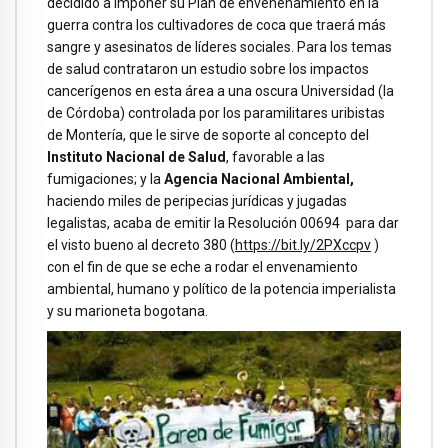
decidido a imponer su Plan de envenenamiento en la
guerra contra los cultivadores de coca que traerá más
sangre y asesinatos de líderes sociales. Para los temas
de salud contrataron un estudio sobre los impactos
cancerígenos en esta área a una oscura Universidad (la
de Córdoba) controlada por los paramilitares uribistas
de Montería, que le sirve de soporte al concepto del
Instituto Nacional de Salud
, favorable a las
fumigaciones; y la
Agencia Nacional Ambiental,
haciendo miles de peripecias jurídicas y jugadas
legalistas, acaba de emitir la Resolución 00694 para dar
el visto bueno al decreto 380 (
https://bit.ly/2PXccpv
)
con el fin de que se eche a rodar el envenamiento
ambiental, humano y político de la potencia imperialista
y su marioneta bogotana.