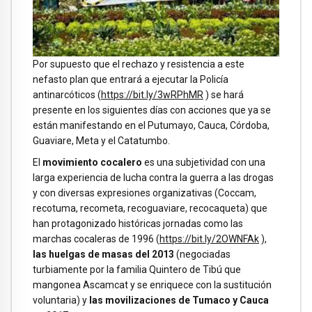
Por supuesto que el rechazo y resistencia a este
nefasto plan que entrará a ejecutar la Policía
antinarcóticos (
https://bit.ly/3wRPhMR
) se hará
presente en los siguientes días con acciones que ya se
están manifestando en el Putumayo, Cauca, Córdoba,
Guaviare, Meta y el Catatumbo.
El
movimiento cocalero
es una subjetividad con una
larga experiencia de lucha contra la guerra a las drogas
y con diversas expresiones organizativas (Coccam,
recotuma, recometa, recoguaviare, recocaqueta) que
han protagonizado históricas jornadas como las
marchas cocaleras de 1996 (
https://bit.ly/2OWNFAk
),
las huelgas de masas del 2013
(negociadas
turbiamente por la familia Quintero de Tibú que
mangonea Ascamcat y se enriquece con la sustitución
voluntaria) y
las movilizaciones de Tumaco y Cauca