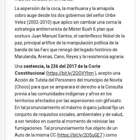
La aspersión de la coca, la marihuana y la amapola
cobro auge desde los dos gobiernos del señor Uribe
Velez (2002-2010) que aplico sin cambiar una coma la
estrategia antiterrorista de Míster Bush II; plan que
sostuvo Juan Manuel Santos, el cantinflesco Nobel de la
paz, principal artífice de la manipulación política de la
banda de las Farc que renegó del legado histórico de
Marulanda, Arenas, Cano, Reyes y la resistencia agraria.
Una
sentencia, la 236 del 2017 de la Corte
Constituciona
l (
https://bit.ly/2OOVYhm
), acepto una
Acción de Tutela del Personero del municipio de Novita
(Choco) para que se amparara el derecho a la Consulta
previa a las comunidades indígenas y afros en los
territorios afectados por las aspersiones con glifosato.
En tal pronunciamiento el máximo órgano judicial fijo un
conjunto de requisitos sociales, ambientales y de salud,
a ser tenidos en cuenta al momento de reiniciar las
fumigaciones. Tal pronunciamiento fue objeto de un
Auto de la misma CC (
https://bit.ly/2Q5uGE7
) como