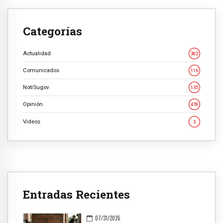
Categorías
Actualidad
302
Comunicados
116
NotiSugov
135
Opinión
478
Videos
3
Entradas Recientes
07/31/2026