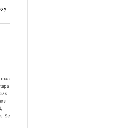
so y
e más
etapa
cias
nas
,
as. Se