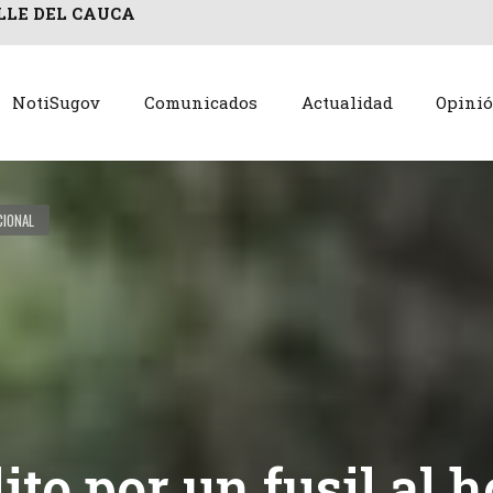
LLE DEL CAUCA
NotiSugov
Comunicados
Actualidad
Opini
CIONAL
ito por un fusil al