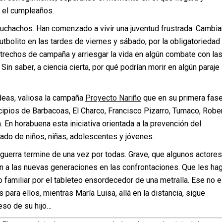
s el cumpleaños.
uchachos. Han comenzado a vivir una juventud frustrada. Cambia
utbolito en las tardes de viernes y sábado, por la obligatoriedad
ertrechos de campaña y arriesgar la vida en algún combate con la
Sin saber, a ciencia cierta, por qué podrían morir en algún paraje
deas, valiosa la campaña
Proyecto Nariño
que en su primera fas
cipios de Barbacoas, El Charco, Francisco Pizarro, Tumaco, Robe
En horabuena esta iniciativa orientada a la prevención del
ado de niños, niñas, adolescentes y jóvenes.
guerra termine de una vez por todas. Grave, que algunos actores
en a las nuevas generaciones en las confrontaciones. Que les ha
 familiar por el tableteo ensordecedor de una metralla. Ese no e
para ellos, mientras María Luisa, allá en la distancia, sigue
eso de su hijo…