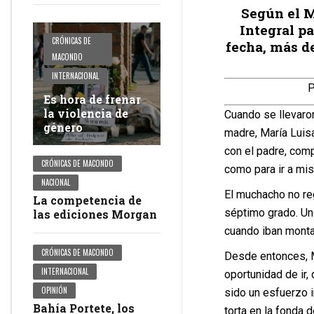
Según el 
Integral pa
CRÓNICAS DE
fecha, más d
MACONDO
INTERNACIONAL
Es hora de frenar
la violencia de
Cuando se llevaro
género
madre, María Luisa
con el padre, comp
CRÓNICAS DE MACONDO
como para ir a mi
NACIONAL
El muchacho no re
La competencia de
séptimo grado. Uno
las ediciones Morgan
cuando iban monta
CRÓNICAS DE MACONDO
Desde entonces, M
INTERNACIONAL
oportunidad de ir,
OPINIÓN
sido un esfuerzo i
Bahía Portete, los
torta en la fonda 