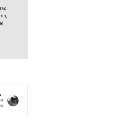
ras.
res,
el
XT
as
as