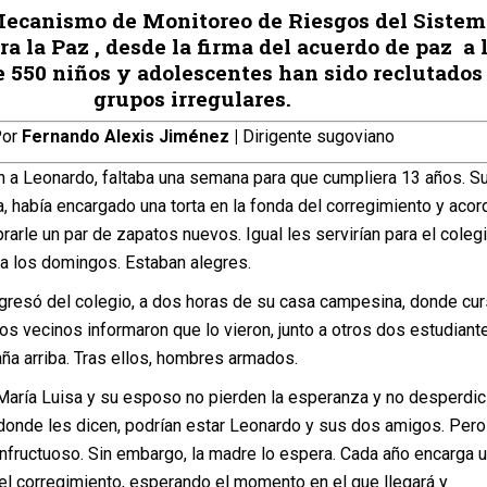
Mecanismo de Monitoreo de Riesgos del Sistem
ra la Paz , desde la firma del acuerdo de paz a 
e 550 niños y adolescentes han sido reclutados
grupos irregulares.
Por
Fernando Alexis Jiménez |
Dirigente sugoviano
n a Leonardo, faltaba una semana para que cumpliera 13 años. S
, había encargado una torta en la fonda del corregimiento y acor
rarle un par de zapatos nuevos. Igual les servirían para el colegi
sa los domingos. Estaban alegres.
gresó del colegio, a dos horas de su casa campesina, donde cu
s vecinos informaron que lo vieron, junto a otros dos estudiant
ña arriba. Tras ellos, hombres armados.
aría Luisa y su esposo no pierden la esperanza y no desperdic
 donde les dicen, podrían estar Leonardo y sus dos amigos. Pero
nfructuoso. Sin embargo, la madre lo espera. Cada año encarga 
del corregimiento, esperando el momento en el que llegará y