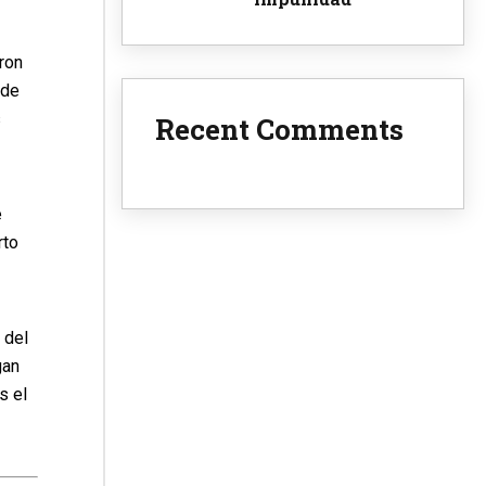
ron
 de
s
Recent Comments
e
rto
 del
gan
s el