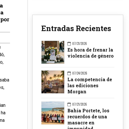
a
la
 por
Entradas Recientes
07/31/2026
u
Es hora de frenar la
dó,
violencia de género
o,
07/24/2026
La competencia de
rsaba
las ediciones
es,
Morgan
07/21/2026
ian
Bahía Portete, los
 ha
recuerdos de una
una
masacre en
impunidad