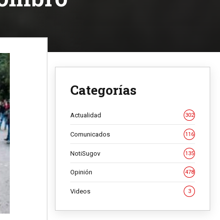
Categorías
Actualidad
302
Comunicados
116
NotiSugov
135
Opinión
478
Videos
3