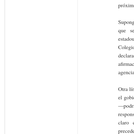
próxim
Supongo
que s
estado
Colegio
declar
afirmac
agencia
Otra lí
el gobi
—podría
respon
claro 
preced