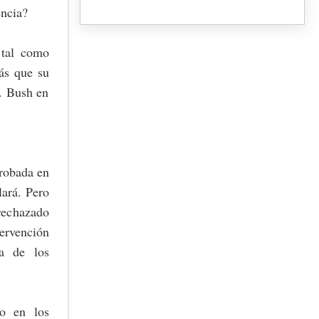
ncia?
 tal como
más que su
. Bush en
 robada en
lará. Pero
 rechazado
ervención
ta de los
to en los