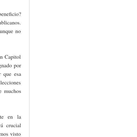
beneficio?
blicanos.
aunque no
en Capitol
ignado por
r que esa
elecciones
de muchos
nte en la
á crucial
emos visto