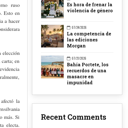
Es hora de frenar la
erno ruso
violencia de género
p. Esto en
ia a hacer
07/24/2026
onsiderara
La competencia de
las ediciones
Morgan
a elección
07/21/2026
 carta; en
Bahía Portete, los
evidencia
recuerdos de una
masacre en
eralmente,
impunidad
afectó la
ensilvania
Recent Comments
o más. Si
ta electa.