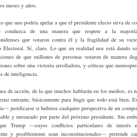
os meses y años.
 que uno podría apelar a que el presidente electo sirva de co
e conduzca de una manera que respete a la mayorí
unidenses que votaron contra él y la fragilidad de su victo
 Electoral. Sí, claro. Lo que en realidad nos está dando s
aciones de que millones de personas votaron de manera ilega
iones sobre una victoria arrolladora, y críticas que menospre
s de inteligencia.
nea de acción, de la que muchos hablarán en los medios, es 
erno entrante, básicamente para fingir que todo está bien. E
— justificarse si hubiera cualquier perspectiva de un comp
sable y mesurado por parte del próximo presidente. Sin emba
que Trump —cuyos conflictos particulares de interés 
ente y posiblemente sean inconstitucionales— pretende ca