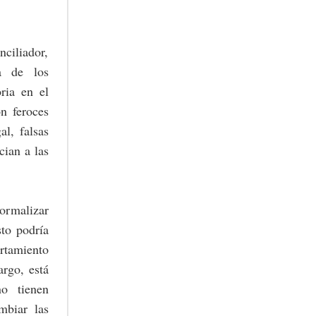
nciliador,
a de los
ria en el
on feroces
l, falsas
cian a las
normalizar
sto podría
ortamiento
rgo, está
no tienen
mbiar las