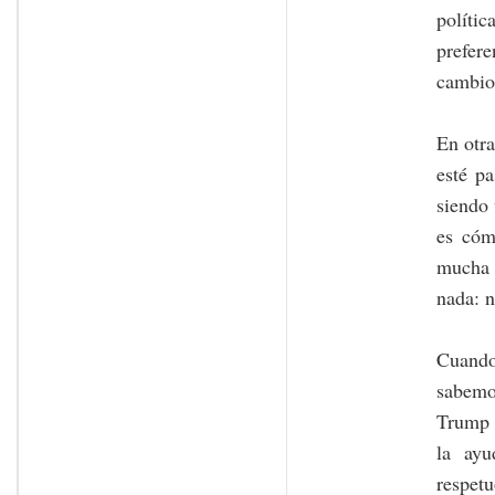
políti
prefere
cambio 
En otra
esté p
siendo 
es cóm
mucha a
nada: n
Cuando 
sabemo
Trump e
la ayu
respetu