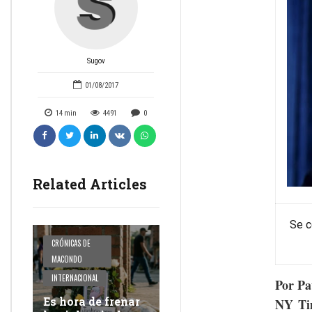
Sugov
01/08/2017
14
min
4491
0
Related Articles
Se c
CRÓNICAS DE
MACONDO
INTERNACIONAL
Por P
Es hora de frenar
NY Ti