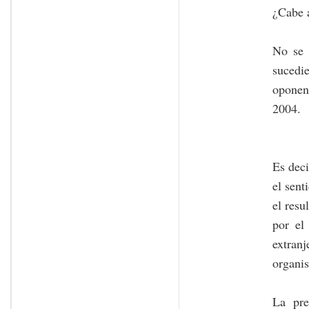
¿Cabe 
No se 
sucedie
oponen
2004.
Es deci
el sent
el resu
por el
extran
organis
La pre