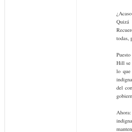
¿Acaso 
Quizá 
Recuer
todas, 
Puesto 
Hill se
lo que
indigna
del co
gobiern
Ahora:
indign
mantene