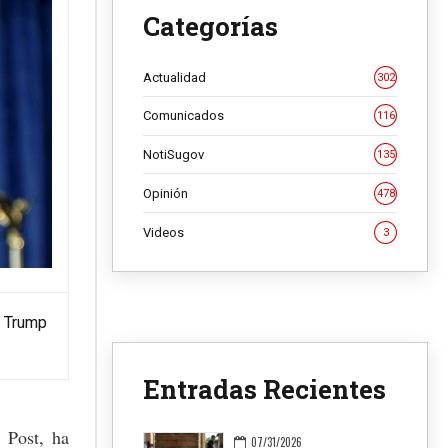
Categorías
Actualidad
302
Comunicados
116
NotiSugov
135
Opinión
478
Videos
3
e Trump
Entradas Recientes
 Post, ha
07/31/2026