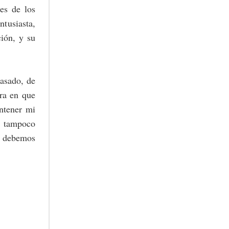
es de los
ntusiasta,
ción, y su
pasado, de
ra en que
antener mi
ro tampoco
s debemos