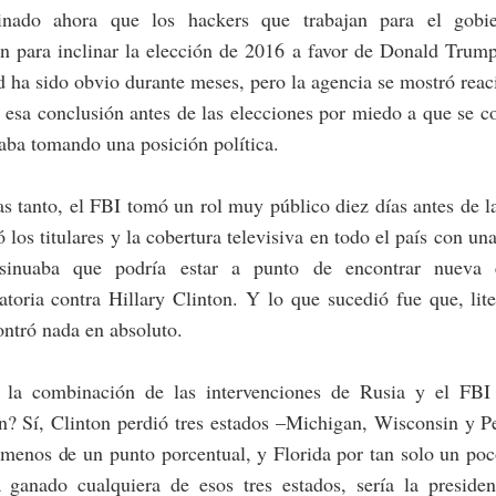
inado ahora que los hackers que trabajan para el gobi
n para inclinar la elección de 2016 a favor de Donald Trum
d ha sido obvio durante meses, pero la agencia se mostró reac
 esa conclusión antes de las elecciones por miedo a que se c
aba tomando una posición política.
s tanto, el FBI tomó un rol muy público diez días antes de l
 los titulares y la cobertura televisiva en todo el país con una
nsinuaba que podría estar a punto de encontrar nueva 
toria contra Hillary Clinton. Y lo que sucedió fue que, lit
ntró nada en absoluto.
 la combinación de las intervenciones de Rusia y el FBI 
n? Sí, Clinton perdió tres estados –Michigan, Wisconsin y P
menos de un punto porcentual, y Florida por tan solo un poc
 ganado cualquiera de esos tres estados, sería la presiden