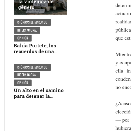
la violencia de
determ
género
actuaro
realida
CRÓNICAS DE MACONDO
pública
INTERNACIONAL
que est
OPINIÓN
Bahía Portete, los
recuerdos de una
Mientra
masacre en
y ocupó
impunidad
CRÓNICAS DE MACONDO
ella i
INTERNACIONAL
condena
OPINIÓN
no enco
Un alto en el camino
para detener la
violencia
¿Acaso
elecció
— por 
hubiera