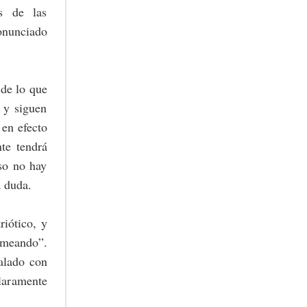
as de las
ronunciado
 de lo que
 y siguen
 en efecto
te tendrá
eso no hay
a duda.
riótico, y
omeando”.
talado con
laramente