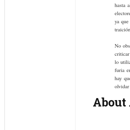
hasta 
elector
ya que 
traició
No obst
critic
lo util
furia e
hay qu
olvidar
About 