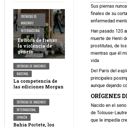
Sus piernas nunca 
finales de su cort
CRÓNICAS DE
enfermedad mental 
MACONDO
Han pasado 120 añ
INTERNACIONAL
muerte de Henri de
Es hora de frenar
la violencia de
prostitutas, de lo
género
mientras que él m
vida
CRÓNICAS DE MACONDO
Del París del esple
NACIONAL
principales posimp
La competencia de
aunque dejando com
las ediciones Morgan
ORÍGENES D
CRÓNICAS DE MACONDO
Nacido en el seno d
INTERNACIONAL
de Tolouse-Lautre
OPINIÓN
que le impedía cre
Bahía Portete, los