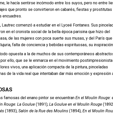
e, le hacía sentirse incómodo entre los suyos, pero no entre li
ajes que pronto se convirtieron en cabarés, fiestas y prostitutas
s encuadres.
s, Lautrec comenzó a estudiar en el Lyceé Fontanes. Sus pincela
ron en el cronista social de la bella época parisina que hizo del
asa, de las mujeres con poca suerte sus musas, y del París que 
ujuria, falta de conciencia y bebidas espirituosas, su inspiración
 todo opuesta a la de muchos de sus contemporáneos abstracto
s por ello, que se le enmarca en el movimiento postimpresionista
ores vivos, una aplicación compacta de la pintura, pinceladas
mas de la vida real que intentaban dar más emoción y expresión 
OSAS
ás famosas del enano pintor se encuentran
En el Moulin Rouge: e
n Rouge: La Goulue
(1891);
La Goulue en el Moulin Rouge
(1892
nés
(1893);
Salón de la Rue des Moulins
(1894);
En el Moulin Rou