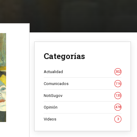
Categorías
Actualidad
302
Comunicados
116
NotiSugov
135
Opinión
478
Videos
3