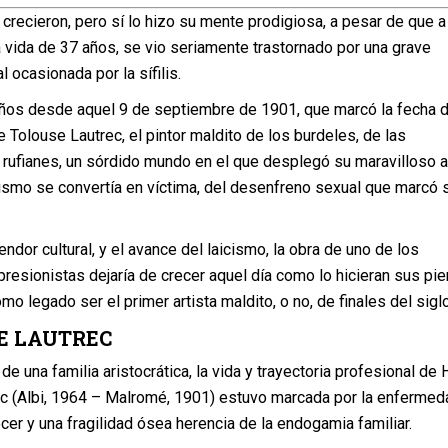
crecieron, pero sí lo hizo su mente prodigiosa, a pesar de que a
a vida de 37 años, se vio seriamente trastornado por una grave
ocasionada por la sífilis.
os desde aquel 9 de septiembre de 1901, que marcó la fecha d
 Tolouse Lautrec, el pintor maldito de los burdeles, de las
s rufianes, un sórdido mundo en el que desplegó su maravilloso a
ismo se convertía en víctima, del desenfreno sexual que marcó 
ndor cultural, y el avance del laicismo, la obra de uno de los
resionistas dejaría de crecer aquel día como lo hicieran sus pie
o legado ser el primer artista maldito, o no, de finales del sigl
E LAUTREC
e una familia aristocrática, la vida y trayectoria profesional de 
c (Albi, 1964 – Malromé, 1901) estuvo marcada por la enfermed
cer y una fragilidad ósea herencia de la endogamia familiar.