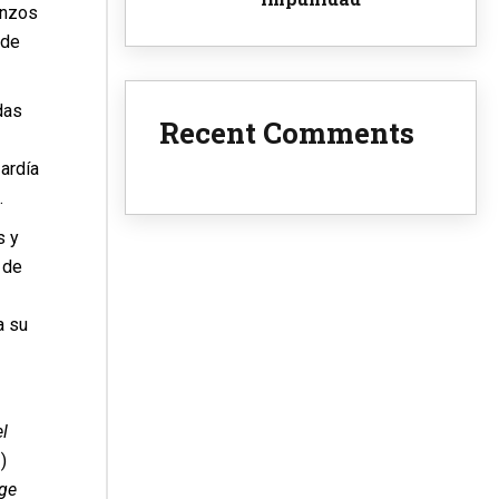
enzos
 de
das
Recent Comments
ardía
.
s y
 de
a su
l
)
ge