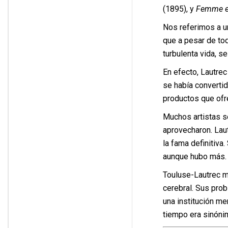
(1895), y
Femme e
Nos referimos a un
que a pesar de tod
turbulenta vida, se
En efecto, Lautrec 
se había converti
productos que ofre
Muchos artistas se
aprovecharon. Laut
la fama definitiva
aunque hubo más.
Touluse-Lautrec mu
cerebral. Sus prob
una institución me
tiempo era sinónim