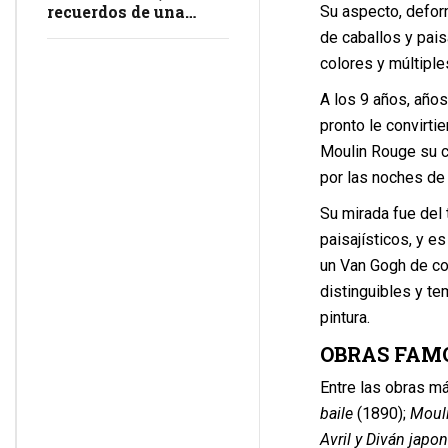
recuerdos de una
Su aspecto, deform
masacre en
de caballos y pais
impunidad
colores y múltiple
A los 9 años, año
pronto le convirtie
Moulin Rouge su c
por las noches de l
Su mirada fue del
paisajísticos, y e
un Van Gogh de col
distinguibles y te
pintura.
OBRAS FAM
Entre las obras m
baile
(1890);
Mouli
Avril y Diván japo