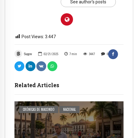
See author's posts
Post Views:
3.447
Sugov
02/21/2025
7
min
3447
0
Related Articles
CRÓNICAS DE MACONDO
NACIONAL