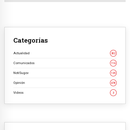
Categorías
Actualidad
302
Comunicados
116
NotiSugov
135
Opinión
478
Videos
3