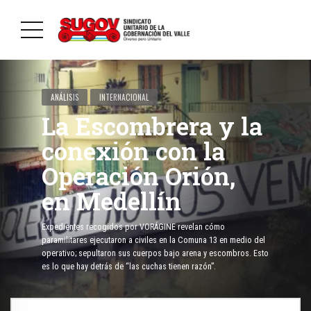
ANÁLISIS
INTERNACIONAL
La Escombrera y la
conexión con la
Operación Orión,
en Medellín
Expedientes recogidos por VORÁGINE revelan cómo
paramilitares ejecutaron a civiles en la Comuna 13 en medio del
operativo; sepultaron sus cuerpos bajo arena y escombros. Esto
es lo que hay detrás de “las cuchas tienen razón”.