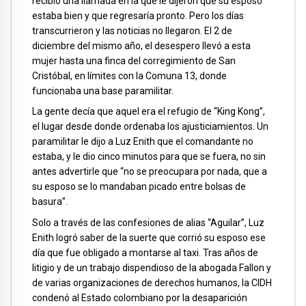
recibió una llamada en la que le dijeron que su esposo
estaba bien y que regresaría pronto. Pero los días
transcurrieron y las noticias no llegaron. El 2 de
diciembre del mismo año, el desespero llevó a esta
mujer hasta una finca del corregimiento de San
Cristóbal, en límites con la Comuna 13, donde
funcionaba una base paramilitar.
La gente decía que aquel era el refugio de “King Kong”,
el lugar desde donde ordenaba los ajusticiamientos. Un
paramilitar le dijo a Luz Enith que el comandante no
estaba, y le dio cinco minutos para que se fuera, no sin
antes advertirle que “no se preocupara por nada, que a
su esposo se lo mandaban picado entre bolsas de
basura”.
Solo a través de las confesiones de alias “Aguilar”, Luz
Enith logró saber de la suerte que corrió su esposo ese
día que fue obligado a montarse al taxi. Tras años de
litigio y de un trabajo dispendioso de la abogada Fallon y
de varias organizaciones de derechos humanos, la CIDH
condenó al Estado colombiano por la desaparición