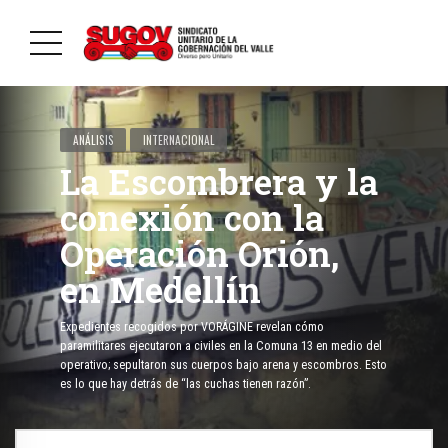
ANÁLISIS
INTERNACIONAL
La Escombrera y la
conexión con la
Operación Orión,
en Medellín
Expedientes recogidos por VORÁGINE revelan cómo
paramilitares ejecutaron a civiles en la Comuna 13 en medio del
operativo; sepultaron sus cuerpos bajo arena y escombros. Esto
es lo que hay detrás de “las cuchas tienen razón”.