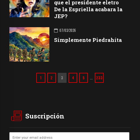
que el presidente eletro
De la Espriella acabara la
JEP?
07/03/2026
Simplemente Piedrahíta
1
2
3
4
5
233
…
Suscripción