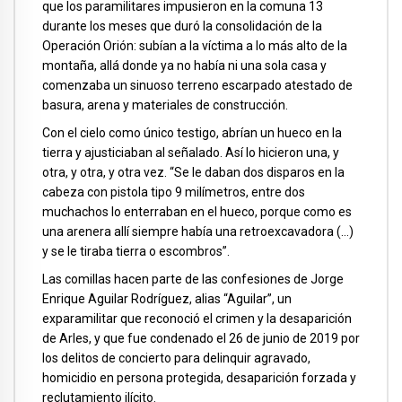
que los paramilitares impusieron en la comuna 13
durante los meses que duró la consolidación de la
Operación Orión: subían a la víctima a lo más alto de la
montaña, allá donde ya no había ni una sola casa y
comenzaba un sinuoso terreno escarpado atestado de
basura, arena y materiales de construcción.
Con el cielo como único testigo, abrían un hueco en la
tierra y ajusticiaban al señalado. Así lo hicieron una, y
otra, y otra, y otra vez. “Se le daban dos disparos en la
cabeza con pistola tipo 9 milímetros, entre dos
muchachos lo enterraban en el hueco, porque como es
una arenera allí siempre había una retroexcavadora (…)
y se le tiraba tierra o escombros”.
Las comillas hacen parte de las confesiones de Jorge
Enrique Aguilar Rodríguez, alias “Aguilar”, un
exparamilitar que reconoció el crimen y la desaparición
de Arles, y que fue condenado el 26 de junio de 2019 por
los delitos de concierto para delinquir agravado,
homicidio en persona protegida, desaparición forzada y
reclutamiento ilícito.