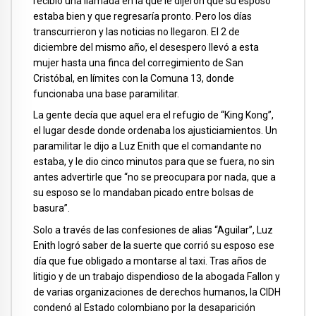
recibió una llamada en la que le dijeron que su esposo
estaba bien y que regresaría pronto. Pero los días
transcurrieron y las noticias no llegaron. El 2 de
diciembre del mismo año, el desespero llevó a esta
mujer hasta una finca del corregimiento de San
Cristóbal, en límites con la Comuna 13, donde
funcionaba una base paramilitar.
La gente decía que aquel era el refugio de “King Kong”,
el lugar desde donde ordenaba los ajusticiamientos. Un
paramilitar le dijo a Luz Enith que el comandante no
estaba, y le dio cinco minutos para que se fuera, no sin
antes advertirle que “no se preocupara por nada, que a
su esposo se lo mandaban picado entre bolsas de
basura”.
Solo a través de las confesiones de alias “Aguilar”, Luz
Enith logró saber de la suerte que corrió su esposo ese
día que fue obligado a montarse al taxi. Tras años de
litigio y de un trabajo dispendioso de la abogada Fallon y
de varias organizaciones de derechos humanos, la CIDH
condenó al Estado colombiano por la desaparición