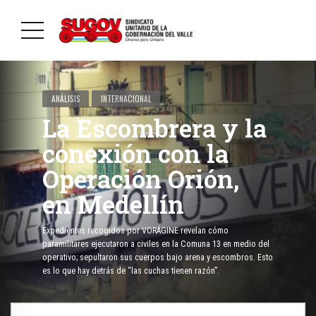
ANÁLISIS
INTERNACIONAL
La Escombrera y la
conexión con la
Operación Orión,
en Medellín
Expedientes recogidos por VORÁGINE revelan cómo
paramilitares ejecutaron a civiles en la Comuna 13 en medio del
operativo; sepultaron sus cuerpos bajo arena y escombros. Esto
es lo que hay detrás de “las cuchas tienen razón”.