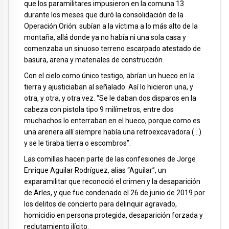
que los paramilitares impusieron en la comuna 13
durante los meses que duró la consolidación de la
Operación Orión: subían a la víctima a lo más alto de la
montaña, allá donde ya no había ni una sola casa y
comenzaba un sinuoso terreno escarpado atestado de
basura, arena y materiales de construcción.
Con el cielo como único testigo, abrían un hueco en la
tierra y ajusticiaban al señalado. Así lo hicieron una, y
otra, y otra, y otra vez. “Se le daban dos disparos en la
cabeza con pistola tipo 9 milímetros, entre dos
muchachos lo enterraban en el hueco, porque como es
una arenera allí siempre había una retroexcavadora (…)
y se le tiraba tierra o escombros”.
Las comillas hacen parte de las confesiones de Jorge
Enrique Aguilar Rodríguez, alias “Aguilar”, un
exparamilitar que reconoció el crimen y la desaparición
de Arles, y que fue condenado el 26 de junio de 2019 por
los delitos de concierto para delinquir agravado,
homicidio en persona protegida, desaparición forzada y
reclutamiento ilícito.