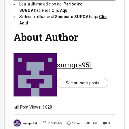
Lea la última edición del
Periódico
SUGOV
haciendo
Clic Aquí
Si desea afiliarse al
Sindicato SUGOV
haga
Clic
Aquí
About Author
smngrs951
See author's posts
Post Views:
3.028
smngrs951
01/20/2025
27
min
3028
0