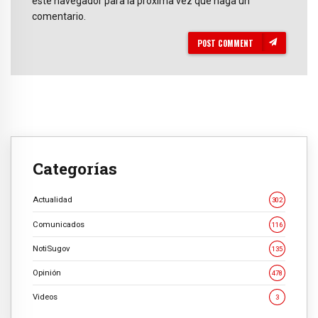
este navegador para la próxima vez que haga un
comentario.
POST COMMENT
Categorías
Actualidad
302
Comunicados
116
NotiSugov
135
Opinión
478
Videos
3