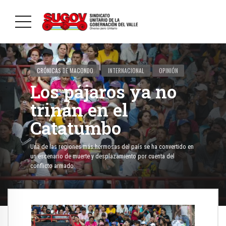
CRÓNICAS DE MACONDO
INTERNACIONAL
OPINIÓN
Los pájaros ya no
trinan en el
Catatumbo
Una de las regiones más hermosas del país se ha convertido en
un escenario de muerte y desplazamiento por cuenta del
conflicto armado.