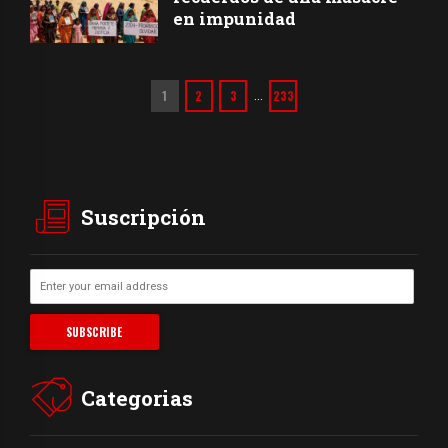
en impunidad
1
2
3
233
…
Suscripción
Categorias