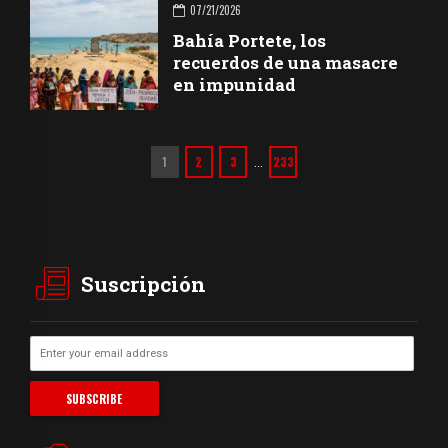
07/21/2026
Bahía Portete, los
recuerdos de una masacre
en impunidad
1
2
3
233
…
Suscripción