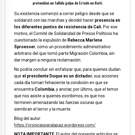
pretendían un fallido golpe de Estado en Haití.
Su existencia comenzó a correr peligro desde que se
solidarizó con las marchas y decidió hacer
presencia en
los diferentes puntos de resistencia de Cali
. Por ese
motivo, el Comité de Solidaridad de Presos Políticos ha
cuestionado la expulsión de
Rebecca Marlene
Sproesser
, como un procedimiento administrativo
arbitrario del que tomó parte Migración Colombia, sin
dar margen a ninguna reclamación.
No podría concluir sin enfatizar que, para quienes dudan
que
el presidente Duque es un dictador
, sus acciones
cada día tornan fehaciente la condición en que se
encuentra
Colombia
, y anotar, por último, que el temor
que nos asiste a quienes escribimos, es que nos
terminen amenazando las
fuerzas oscuras
que
siembran el terror y la muerte.
Blog del autor
:
https://cronicasparalapaz.wordpress.com/
NOTA IMPORTANTE
: El autor del presente artículos se