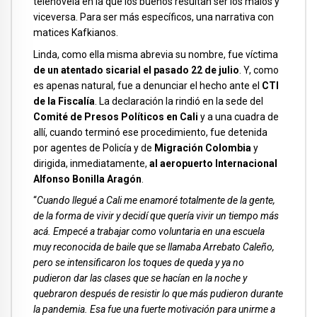
telenovela en la que los buenos resultan ser los malos y
viceversa. Para ser más específicos, una narrativa con
matices Kafkianos.
Linda, como ella misma abrevia su nombre, fue víctima
de un atentado sicarial el pasado 22 de julio
. Y, como
es apenas natural, fue a denunciar el hecho ante el
CTI
de la Fiscalía
. La declaración la rindió en la sede del
Comité de Presos Políticos en Cali
y a una cuadra de
allí, cuando terminó ese procedimiento, fue detenida
por agentes de Policía y de
Migración Colombia
y
dirigida, inmediatamente,
al aeropuerto Internacional
Alfonso Bonilla Aragón
.
“
Cuando llegué a Cali me enamoré totalmente de la gente,
de la forma de vivir y decidí que quería vivir un tiempo más
acá. Empecé a trabajar como voluntaria en una escuela
muy reconocida de baile que se llamaba Arrebato Caleño,
pero se intensificaron los toques de queda y ya no
pudieron dar las clases que se hacían en la noche y
quebraron después de resistir lo que más pudieron durante
la pandemia. Esa fue una fuerte motivación para unirme a