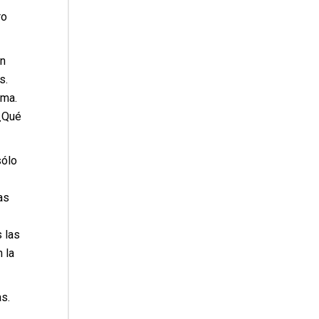
ro
n
s.
sma.
¿Qué
sólo
as
 las
 la
s.