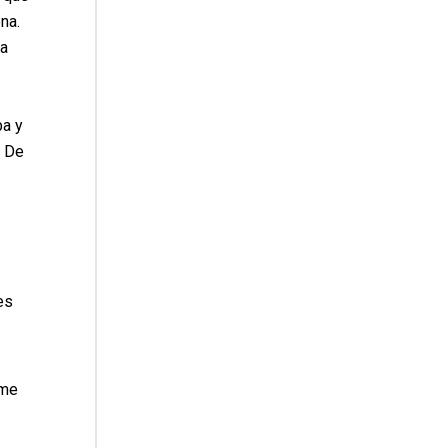
na.
ca
ba y
. De
es
 me