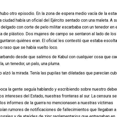
tro episodio. En la zona de espera medio vacía de la esta
 ciudad había un oficial del Ejército sentado con una maleta. A s
delgado con corte de pelo militar escarbaba con un tenedor en e
ta de plástico. Dos mujeres de campo se sentaron al lado de los
untaron quiénes eran. El oficial les contestó que estaba escolt
o raso que se había vuelto loco.
do desde que salimos de Kabul con cualquier cosa que ca
a, un tenedor, un palo, una pluma.
la mirada. Tenía las pupilas tan dilatadas que parecían cubr
a gente seguía hablando y escribiendo sobre nuestro debe
 los intereses del Estado, nuestras fronteras al sur. La censura se
los informes de la guerra no mencionasen a nuestras víctimas
oían rumores de notificaciones de fallecimientos que llegaban a
rurales y de ataúdes de zinc reglamentarios que entregaban en