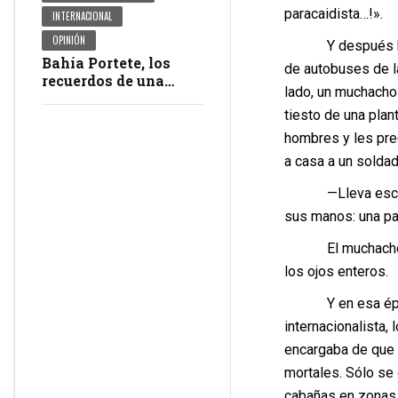
paracaidista…!».
INTERNACIONAL
OPINIÓN
Y después hubo o
Bahía Portete, los
de autobuses de la
recuerdos de una
lado, un muchacho 
masacre en
tiesto de una plan
impunidad
hombres y les preg
a casa a un soldad
—Lleva escarban
sus manos: una pal
El muchacho alzó 
los ojos enteros.
Y en esa época l
internacionalista,
encargaba de que 
mortales. Sólo se 
cabañas en zonas 