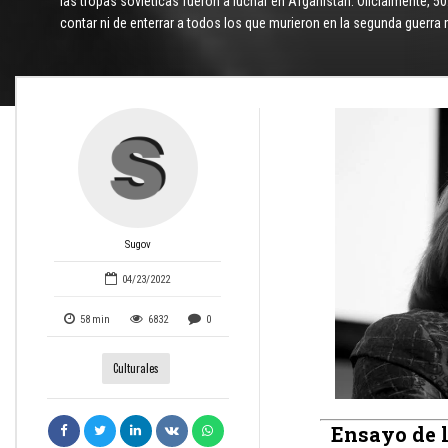
las tropas soviéticas fueron a luchar en Afganistán. Oficialmente
contar ni de enterrar a todos los que murieron en la segunda guerra 
Sugov
04/23/2022
58
min
6832
0
Culturales
Ensayo de l