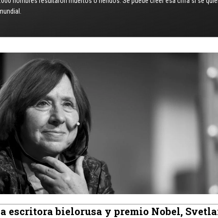
, 50.000 hombres resultaron muertos o heridos. Se puede creer esa cifra si s
mundial.
a escritora bielorusa y premio Nobel, Svetl