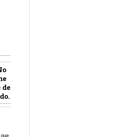
No
me
 de
do.
 que