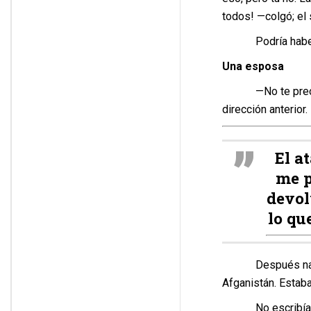
todos! —colgó; el 
Podría haber si
Una esposa
—No te preocupes
dirección anterior.
El a
me p
devol
lo qu
Después nada du
Afganistán. Estaba
No escribía nada