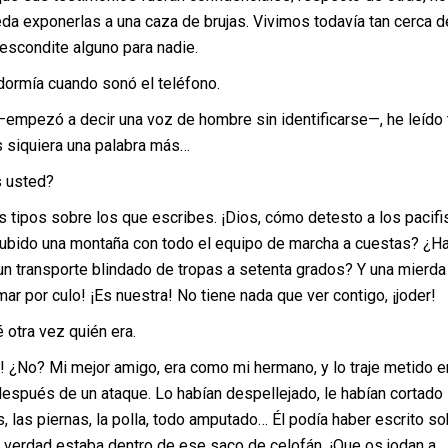
a exponerlas a una caza de brujas. Vivimos todavía tan cerca d
escondite alguno para nadie.
a cuando sonó el teléfono.
 a decir una voz de hombre sin identificarse—, he leído 
s siquiera una palabra más…
sted?
s sobre los que escribes. ¡Dios, cómo detesto a los pacifis
ubido una montaña con todo el equipo de marcha a cuestas? ¿H
un transporte blindado de tropas a setenta grados? Y una mierda
mar por culo! ¡Es nuestra! No tiene nada que ver contigo, ¡joder!
a vez quién era.
 Mi mejor amigo, era como mi hermano, y lo traje metido e
espués de un ataque. Lo habían despellejado, le habían cortado 
, las piernas, la polla, todo amputado… Él podía haber escrito so
a verdad estaba dentro de ese saco de celofán. ¡Que os jodan a