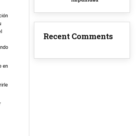
ción
u
l
Recent Comments
ando
e en
irle
r