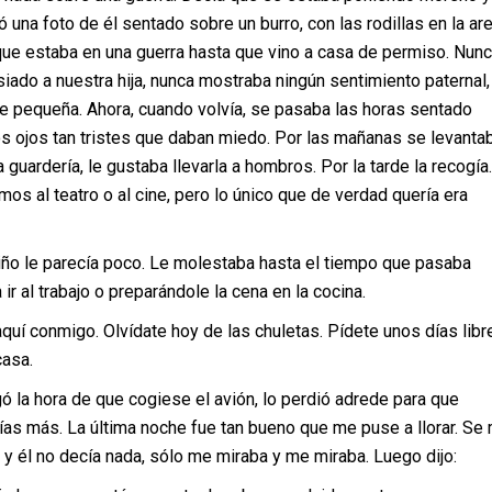
ó una foto de él sentado sobre un burro, con las rodillas en la are
ue estaba en una guerra hasta que vino a casa de permiso. Nun
ado a nuestra hija, nunca mostraba ningún sentimiento paternal,
e pequeña. Ahora, cuando volvía, se pasaba las horas sentado
s ojos tan tristes que daban miedo. Por las mañanas se levanta
 guardería, le gustaba llevarla a hombros. Por la tarde la recogía
os al teatro o al cine, pero lo único que de verdad quería era
e parecía poco. Le molestaba hasta el tiempo que pasaba
ir al trabajo o preparándole la cena en la cocina.
onmigo. Olvídate hoy de las chuletas. Pídete unos días libr
casa.
hora de que cogiese el avión, lo perdió adrede para que
as más. La última noche fue tan bueno que me puse a llorar. Se
, y él no decía nada, sólo me miraba y me miraba. Luego dijo: