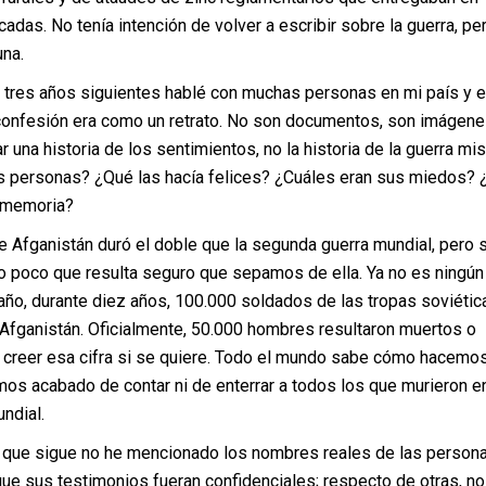
cadas. No tenía intención de volver a escribir sobre la guerra, pe
una.
 años siguientes hablé con muchas personas en mi país y e
confesión era como un retrato. No son documentos, son imágene
r una historia de los sentimientos, no la historia de la guerra mi
 personas? ¿Qué las hacía felices? ¿Cuáles eran sus miedos? 
 memoria?
anistán duró el doble que la segunda guerra mundial, pero 
o poco que resulta seguro que sepamos de ella. Ya no es ningún
año, durante diez años, 100.000 soldados de las tropas soviétic
 Afganistán. Oficialmente, 50.000 hombres resultaron muertos o
 creer esa cifra si se quiere. Todo el mundo sabe cómo hacemos
os acabado de contar ni de enterrar a todos los que murieron en
ndial.
 sigue no he mencionado los nombres reales de las persona
ue sus testimonios fueran confidenciales; respecto de otras, no