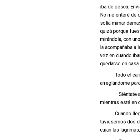
iba de pesca. Envi
No me enteré de q
solía mimar demasi
quizá porque fues
mirándola, con uno
la acompañaba a la
vez en cuando íbam
quedarse en casa.
Todo el cariño l
arreglándome para 
—Siéntate aquí c
mientras esté en 
Cuando llegó la 
tuviésemos dos dí
caían las lágrimas