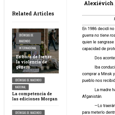
Alexiévich 
Related Articles
En 1986 decidí no 
guerra no tiene ro
CRÓNICAS DE
MACONDO
quien le sangrase
INTERNACIONAL
capacidad de prote
Es hora de frenar
Dos acontecimie
la violencia de
género
Iba conduciendo 
comprar a Minsk y 
pueblo nos recibió 
CRÓNICAS DE MACONDO
NACIONAL
La madre había re
La competencia de
Afganistán.
las ediciones Morgan
—Lo traerán como
para meterlo dent
CRÓNICAS DE MACONDO