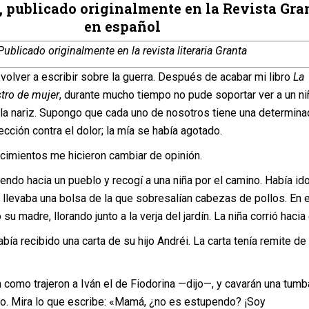
, publicado originalmente en la Revista Gra
en español
Publicado originalmente en la revista literaria Granta
volver a escribir sobre la guerra. Después de acabar mi libro
La
stro de mujer
, durante mucho tiempo no pude soportar ver a un ni
 la nariz. Supongo que cada uno de nosotros tiene una determina
cción contra el dolor; la mía se había agotado.
ntos me hicieron cambiar de opinión.
hacia un pueblo y recogí a una niña por el camino. Había ido
llevaba una bolsa de la que sobresalían cabezas de pollos. En e
su madre, llorando junto a la verja del jardín. La niña corrió hacia 
cibido una carta de su hijo Andréi. La carta tenía remite de
 trajeron a Iván el de Fiodorina —dijo—, y cavarán una tumb
ro. Mira lo que escribe: «Mamá, ¿no es estupendo? ¡Soy