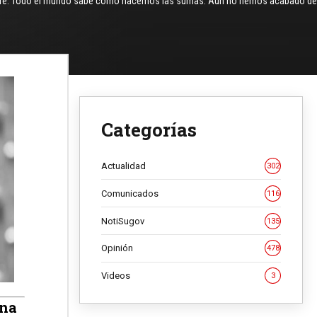
e quiere. Todo el mundo sabe cómo hacemos las sumas. Aún no hemos acabado de
Categorías
Actualidad
302
Comunicados
116
NotiSugov
135
Opinión
478
Videos
3
ana