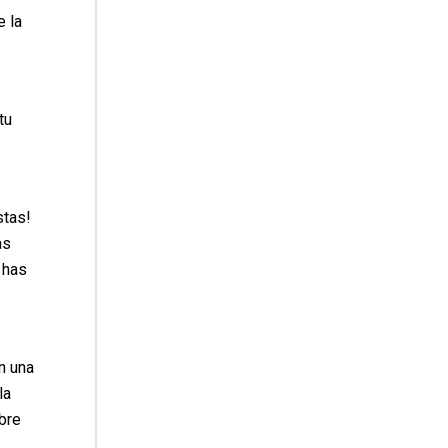
e la
tu
tas!
as
 has
n una
la
bre