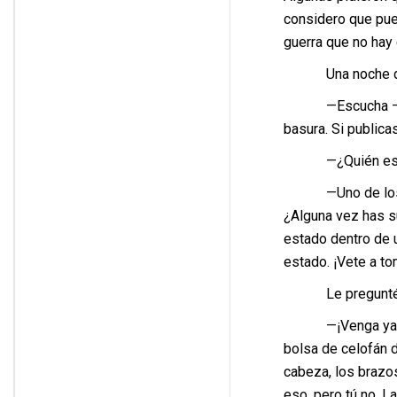
considero que pued
guerra que no hay 
Una noche dormí
—Escucha —empezó
basura. Si publica
—¿Quién es u
—Uno de los tipo
¿Alguna vez has s
estado dentro de 
estado. ¡Vete a to
Le pregunté otr
—¡Venga ya! ¿No?
bolsa de celofán d
cabeza, los brazos
eso, pero tú no. L