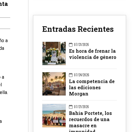
nta
Entradas Recientes
ño a
07/31/2026
da
Es hora de frenar la
violencia de género
07/24/2026
 a
La competencia de
l
las ediciones
ella.
Morgan
07/21/2026
Bahía Portete, los
recuerdos de una
a
masacre en
impunidad