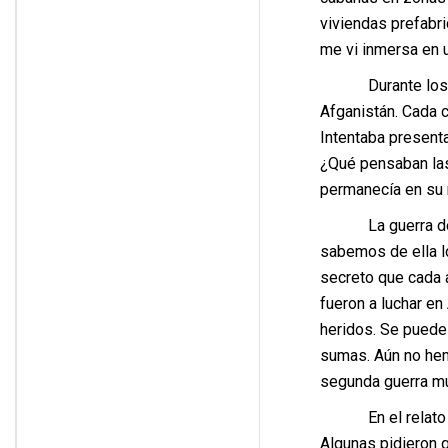
viviendas prefabri
me vi inmersa en 
Durante los tres
Afganistán. Cada 
Intentaba presenta
¿Qué pensaban las
permanecía en su
La guerra de Afg
sabemos de ella l
secreto que cada 
fueron a luchar en
heridos. Se puede
sumas. Aún no hem
segunda guerra mu
En el relato que
Algunas pidieron q