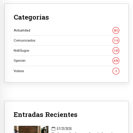
Categorías
Actualidad
302
Comunicados
116
NotiSugov
135
Opinión
478
Videos
3
Entradas Recientes
07/31/2026