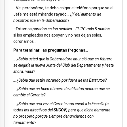
–Ve, perdonáme, te debo colgar el teléfono porque ya el
Jefe me está mirando rayado… ¿
Y del aumento de
nosotros acá en la Gobernación
?
–Estamos
parados en los pedales
…
El IPC más 5 puntos
…
si los empleados nos apoyan y no nos dejan solos,
coronamos…
Para terminar, las preguntas fregonas
…
..
¿Sabía usted que la Gobernadora anunció que en febrero
se elegiría la nueva Junta del Club del Departamento y hasta
ahora, nada?
… ¿Sabía que están obrando por fuera de los Estatutos?
… ¿Sabía que un buen número de afiliados pedirán que se
cambie el Gerente?
… ¿Sabía que una vez el Gerente nos envió a la Fiscalía (a
todos los directivos del
SUGOV
) pero que dicha demanda
no prosperó porque siempre denunciamos con
fundamento?