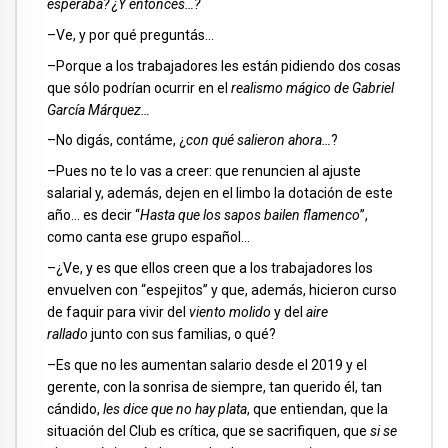
esperaba? ¿Y entonces…?
–Ve, y por qué preguntás…
–Porque a los trabajadores les están pidiendo dos cosas
que sólo podrían ocurrir en el
realismo mágico de Gabriel
García Márquez…
–No digás, contáme, ¿
con qué salieron ahora…
?
–Pues no te lo vas a creer: que renuncien al ajuste
salarial y, además, dejen en el limbo la dotación de este
año… es decir “
Hasta que los sapos bailen flamenco
”,
como canta ese grupo español…
–¿Ve, y es que ellos creen que a los trabajadores los
envuelven con “espejitos” y que, además, hicieron curso
de faquir para vivir del
viento molido
y del
aire
rallado
junto con sus familias, o qué?
–Es que no les aumentan salario desde el 2019 y el
gerente, con la sonrisa de siempre, tan querido él, tan
cándido,
les dice que no hay plata
, que entiendan, que la
situación del Club es crítica, que se sacrifiquen, que
si se