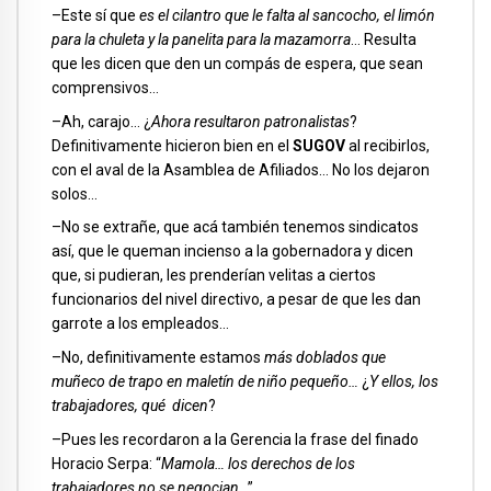
–Este sí que
es el cilantro que le falta al sancocho, el limón
para la chuleta y la panelita para la mazamorra
… Resulta
que les dicen que den un compás de espera, que sean
comprensivos…
–Ah, carajo… ¿
Ahora resultaron patronalistas
?
Definitivamente hicieron bien en el
SUGOV
al recibirlos,
con el aval de la Asamblea de Afiliados… No los dejaron
solos…
–No se extrañe, que acá también tenemos sindicatos
así, que le queman incienso a la gobernadora y dicen
que, si pudieran, les prenderían velitas a ciertos
funcionarios del nivel directivo, a pesar de que les dan
garrote a los empleados…
–No, definitivamente estamos
más doblados que
muñeco de trapo en maletín de niño pequeño…
¿
Y ellos, los
trabajadores, qué dicen
?
–Pues les recordaron a la Gerencia la frase del finado
Horacio Serpa: “
Mamola… los derechos de los
trabajadores no se negocian
…”