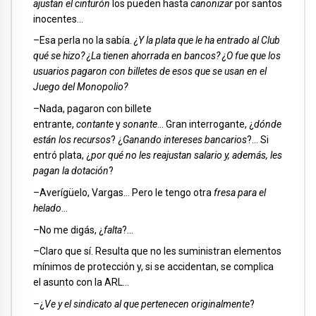
ajustan el cinturón
los pueden hasta
canonizar
por santos
inocentes…
–Esa perla no la sabía.
¿Y la plata que le ha entrado al Club
qué se hizo? ¿La tienen ahorrada en bancos? ¿O fue que los
usuarios pagaron con billetes de esos que se usan en el
Juego del Monopolio?
–Nada, pagaron con billete
entrante,
contante
y
sonante
… Gran interrogante, ¿
dónde
están los recursos
? ¿
Ganando intereses bancarios
?… Si
entró plata, ¿
por qué no les reajustan salario y, además, les
pagan la dotación
?
–Averígüelo, Vargas… Pero le tengo otra
fresa para el
helado
…
–No me digás, ¿
falta
?…
–Claro que sí. Resulta que no les suministran elementos
mínimos de protección y, si se accidentan, se complica
el asunto con la ARL…
–¿
Ve y el sindicato al que pertenecen originalmente
?