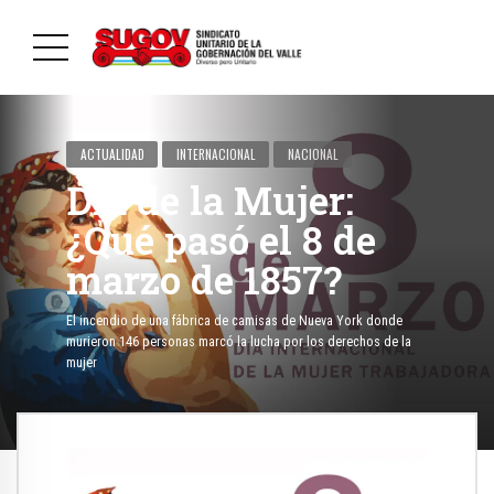
ACTUALIDAD
INTERNACIONAL
NACIONAL
Día de la Mujer:
¿Qué pasó el 8 de
marzo de 1857?
El incendio de una fábrica de camisas de Nueva York donde
murieron 146 personas marcó la lucha por los derechos de la
mujer